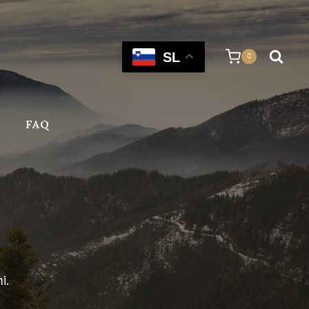
SL
0
FAQ
i.