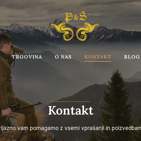
TRGOVINA
O NAS
KONTAKT
BLOG
Kontakt
rijazno vam pomagamo z vsemi vprašanji in poizvedbam