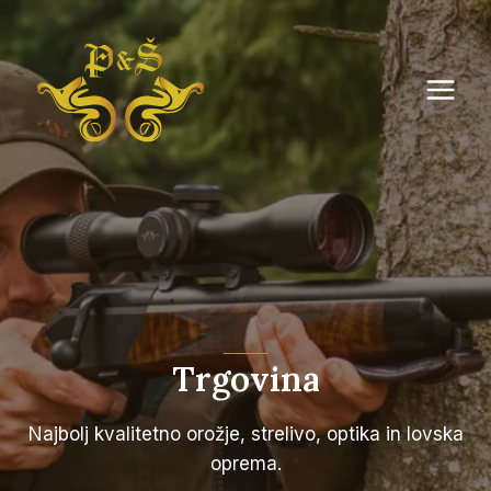
Skip
to
content
Trgovina
Najbolj kvalitetno orožje, strelivo, optika in lovska
oprema.