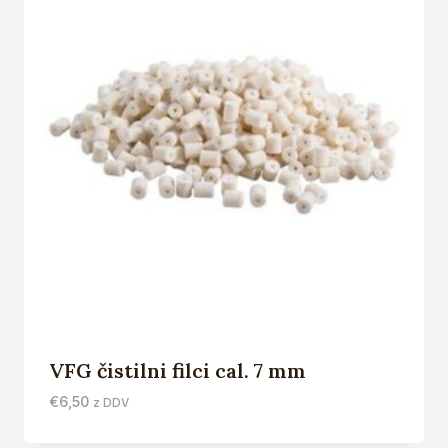
VFG čistilni filci cal. 7 mm
€
6,50
z DDV