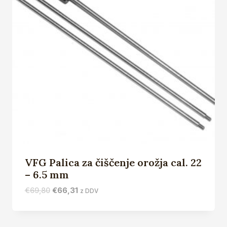
VFG Palica za čiščenje orožja cal. 22
– 6.5 mm
Izvirna
Trenutna
€
69,80
€
66,31
z DDV
cena
cena
je
je:
bila:
€66,31.