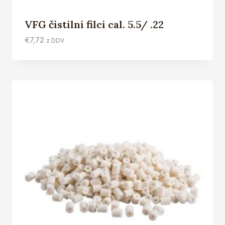
VFG čistilni filci cal. 5.5/ .22
€
7,72
z DDV