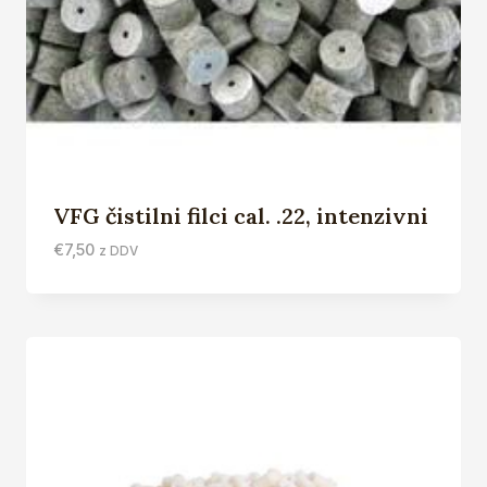
VFG čistilni filci cal. .22, intenzivni
€
7,50
z DDV