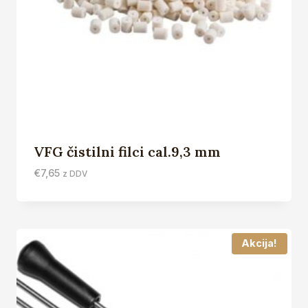
VFG čistilni filci cal.9,3 mm
€
7,65
z DDV
Akcija!