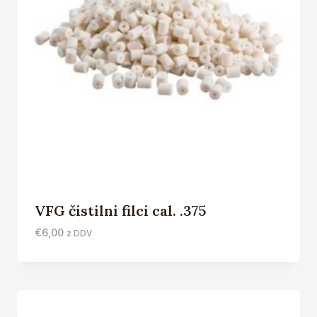
VFG čistilni filci cal. .375
€
6,00
z DDV