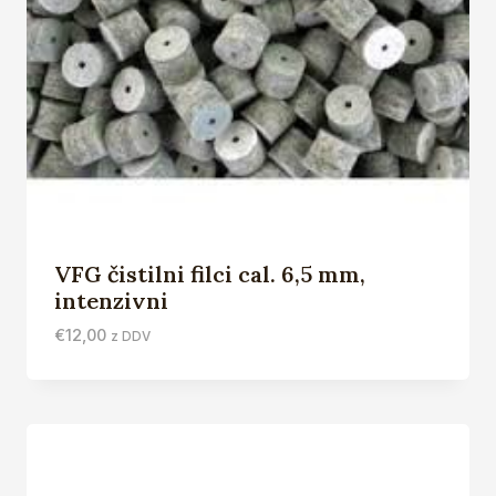
VFG čistilni filci cal. 6,5 mm,
intenzivni
€
12,00
z DDV