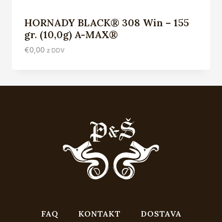
HORNADY BLACK® 308 Win – 155
gr. (10,0g) A-MAX®
€
0,00
z DDV
FAQ
KONTAKT
DOSTAVA