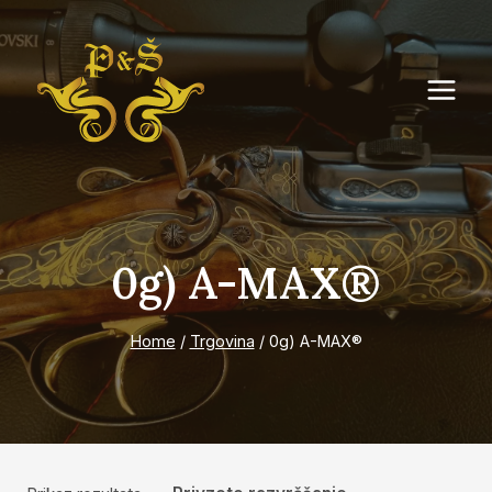
Skip
to
content
0g) A-MAX®
Home
/
Trgovina
/
0g) A-MAX®