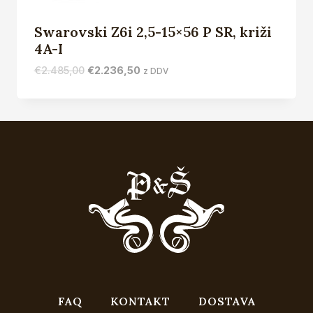
Swarovski Z6i 2,5-15×56 P SR, križi
4A-I
Izvirna
Trenutna
€
2.485,00
€
2.236,50
z DDV
cena
cena
je
je:
bila:
€2.236,50.
€2.485,00.
FAQ
KONTAKT
DOSTAVA