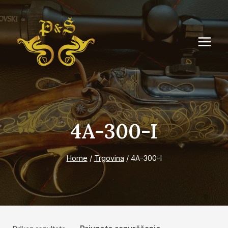
Skip
to
content
4A-300-I
Home
/
Trgovina
/
4A-300-I