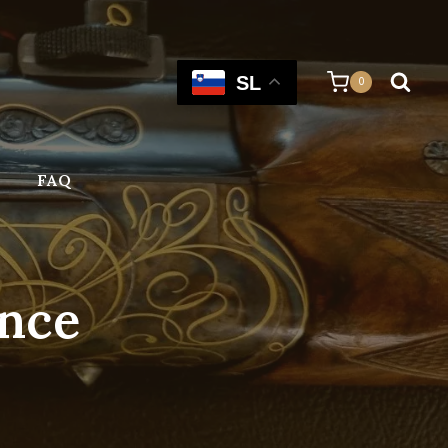
SL
0
FAQ
ence