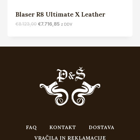
Blaser R8 Ultimate X Leather
Izvirna
Trenutna
€
8.123,00
€
7.716,85
z DDV
cena
cena
je
je:
bila:
€7.716,85.
€8.123,00.
FAQ
KONTAKT
DOSTAVA
VRAČILA IN REKLAMACIJE