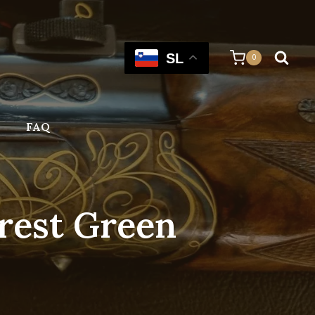
SL
0
FAQ
orest Green