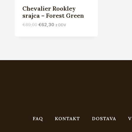
Chevalier Rookley
srajca – Forest Green
Izvirna
Trenutna
€
89,00
€
62,30
z DDV
cena
cena
je
je:
bila:
€62,30.
€89,00.
FAQ
KONTAKT
DOSTAVA
V