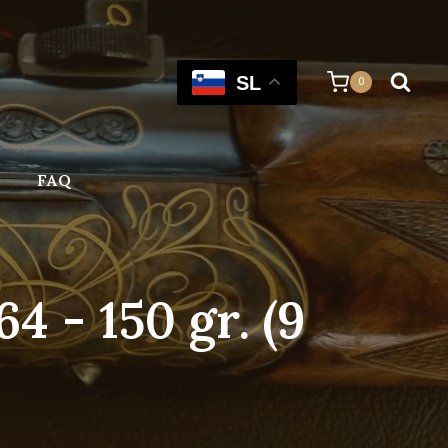
SL
0
FAQ
- 150 gr. (9