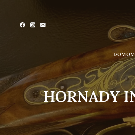
Skip
to
content
DOMOV
HORNADY INT