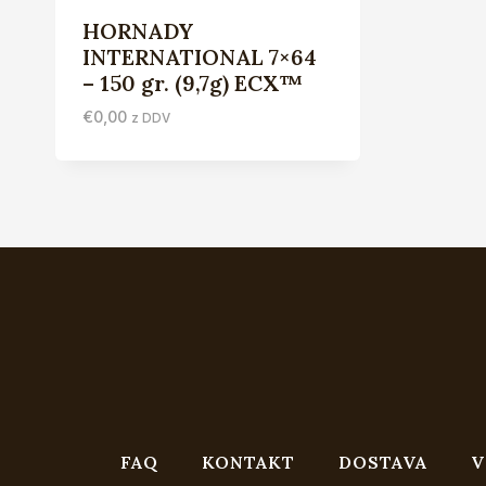
HORNADY
INTERNATIONAL 7×64
– 150 gr. (9,7g) ECX™
€
0,00
z DDV
FAQ
KONTAKT
DOSTAVA
V