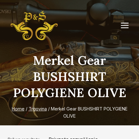
Skip
to
content
Merkel Gear
BUSHSHIRT
POLYGIENE OLIVE
Home
/
Trgovina
/
Merkel Gear BUSHSHIRT POLYGIENE
OLIVE