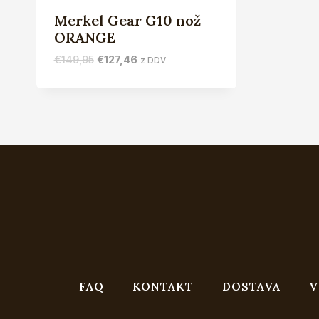
Merkel Gear G10 nož
ORANGE
Izvirna
Trenutna
€
149,95
€
127,46
z DDV
cena
cena
je
je:
bila:
€127,46.
€149,95.
FAQ
KONTAKT
DOSTAVA
V