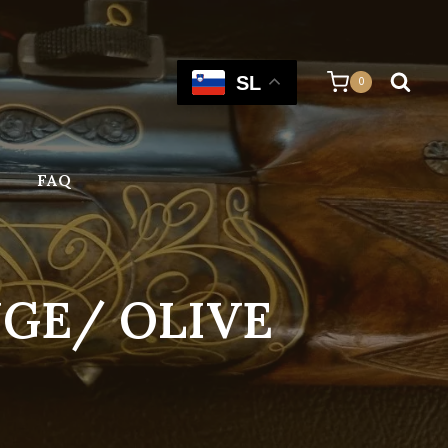
SL
0
FAQ
NGE/ OLIVE