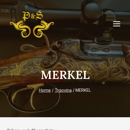
Skip
to
content
MERKEL
Home
/
Trgovina
/
MERKEL