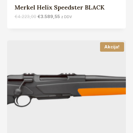
Merkel Helix Speedster BLACK
Izvirna
Trenutna
€
4.223,00
€
3.589,55
z DDV
cena
cena
je
je:
bila:
€3.589,55.
€4.223,00.
Akcija!