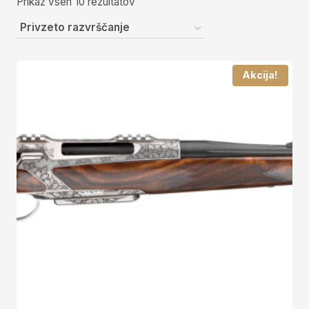
Prikaz vseh 10 rezultatov
Akcija!