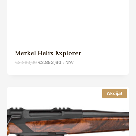
Merkel Helix Explorer
Izvirna
Trenutna
€
3.280,00
€
2.853,60
z DDV
cena
cena
je
je:
bila:
€2.853,60.
€3.280,00.
Akcija!