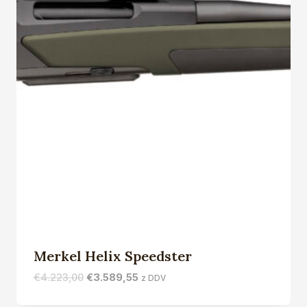
Merkel Helix Speedster
Izvirna
Trenutna
€
4.223,00
€
3.589,55
z DDV
cena
cena