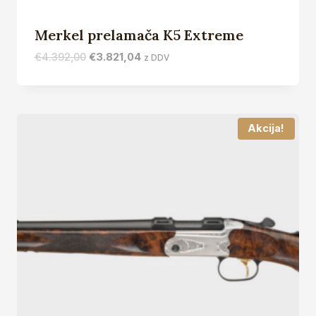
Merkel prelamača K5 Extreme
Izvirna
Trenutna
€
4.392,00
€
3.821,04
z DDV
cena
cena
je
je:
bila:
€3.821,04.
€4.392,00.
Akcija!