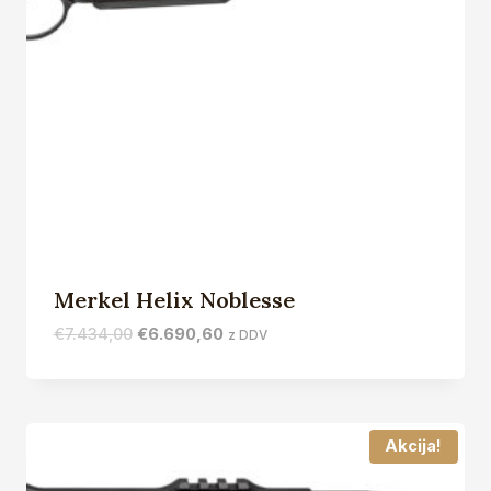
Merkel Helix Noblesse
Izvirna
Trenutna
€
7.434,00
€
6.690,60
z DDV
cena
cena
je
je:
bila:
€6.690,60.
€7.434,00.
Akcija!