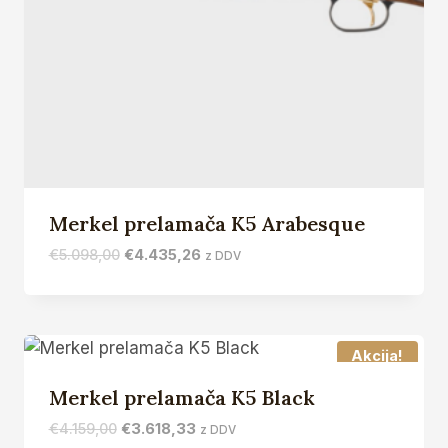
Merkel prelamača K5 Arabesque
Izvirna
Trenutna
€
5.098,00
€
4.435,26
z DDV
cena
cena
je
je:
bila:
€4.435,26.
€5.098,00.
Akcija!
Merkel prelamača K5 Black
Izvirna
Trenutna
€
4.159,00
€
3.618,33
z DDV