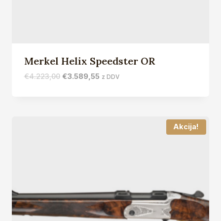
Merkel Helix Speedster OR
Izvirna
Trenutna
€
4.223,00
€
3.589,55
z DDV
cena
cena
je
je:
bila:
€3.589,55.
€4.223,00.
Akcija!