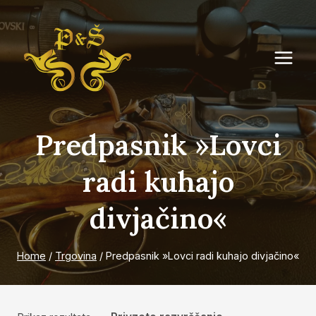
Skip
to
content
Predpasnik »Lovci
radi kuhajo
divjačino«
Home
/
Trgovina
/
Predpasnik »Lovci radi kuhajo divjačino«