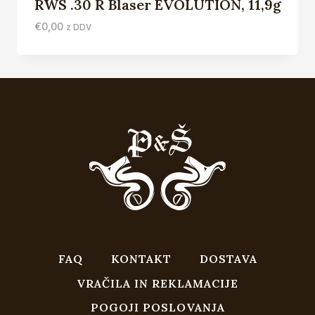
RWS .30 R Blaser EVOLUTION, 11,9g
€
0,00
z DDV
FAQ
KONTAKT
DOSTAVA
VRAČILA IN REKLAMACIJE
POGOJI POSLOVANJA