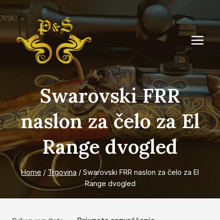
Skip
to
content
Swarovski FRR
naslon za čelo za El
Range dvogled
Home
/
Trgovina
/
Swarovski FRR naslon za čelo za El
Range dvogled