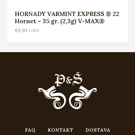
HORNADY VARMINT EXPRESS ® 22
Hornet – 35 gr. (2,3g) V-MAX®
€
0,00
z DDV
FAQ
KONTAKT
DOSTAVA