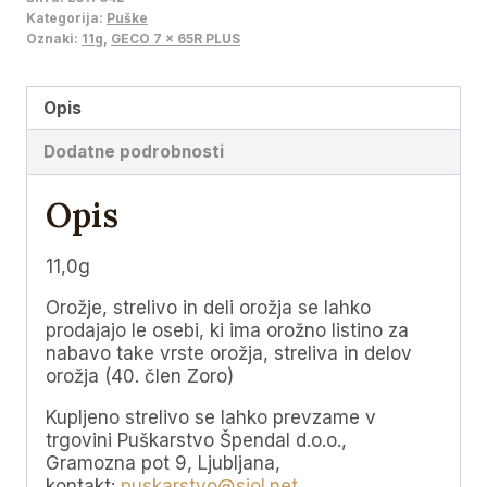
65R
Kategorija:
Puške
PLUS,
Oznaki:
11g
,
GECO 7 x 65R PLUS
11g
količina
Opis
Dodatne podrobnosti
Opis
11,0g
Orožje, strelivo in deli orožja se lahko
prodajajo le osebi, ki ima orožno listino za
nabavo take vrste orožja, streliva in delov
orožja (40. člen Zoro)
Kupljeno strelivo se lahko prevzame v
trgovini Puškarstvo Špendal d.o.o.,
Gramozna pot 9, Ljubljana,
kontakt:
puskarstvo@siol.net