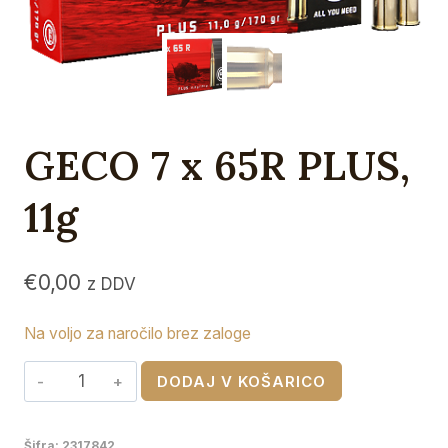
GECO 7 x 65R PLUS,
11g
€
0,00
z DDV
Na voljo za naročilo brez zaloge
GECO
DODAJ V KOŠARICO
7
x
Šifra:
2317842