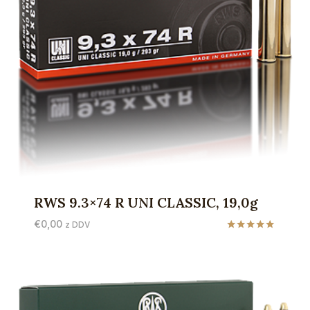
RWS 9.3×74 R UNI CLASSIC, 19,0g
€
0,00
z DDV
Ocenjeno
5.00
od 5