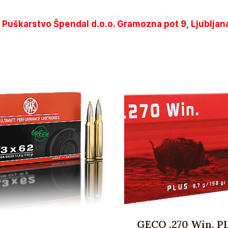
i Puškarstvo Špendal d.o.o. Gramozna pot 9, Ljubljan
GECO .270 Win. P