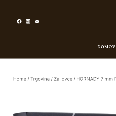
Skip
to
content
DOMOV
Home
/
Trgovina
/
Za lovce
/
HORNADY 7 mm Re