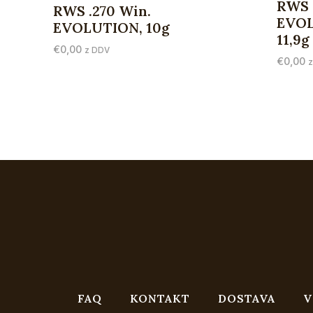
RWS 
RWS .270 Win.
EVOL
EVOLUTION, 10g
11,9g
€
0,00
z DDV
€
0,00
FAQ
KONTAKT
DOSTAVA
V