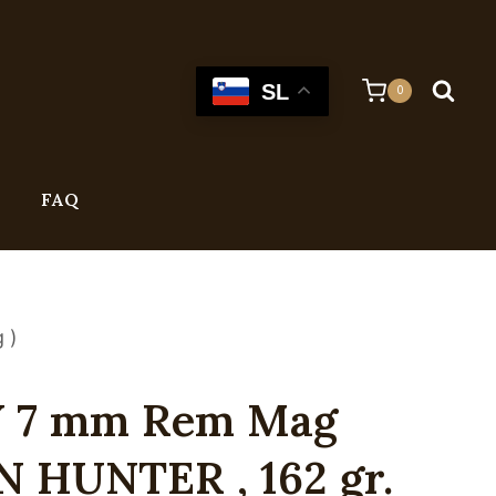
SL
0
FAQ
 )
 7 mm Rem Mag
 HUNTER , 162 gr.