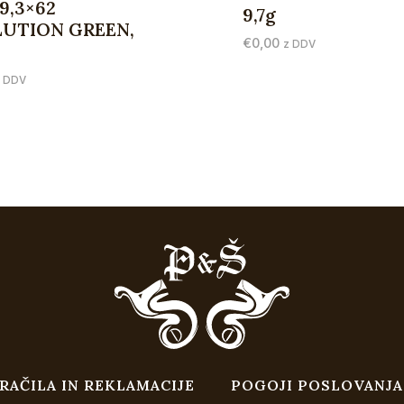
9,3×62
9,7g
UTION GREEN,
€
0,00
z DDV
z DDV
RAČILA IN REKLAMACIJE
POGOJI POSLOVANJA