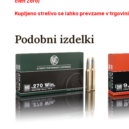
člen Zoro)
Kupljeno strelivo se lahko prevzame v trgovin
Podobni izdelki