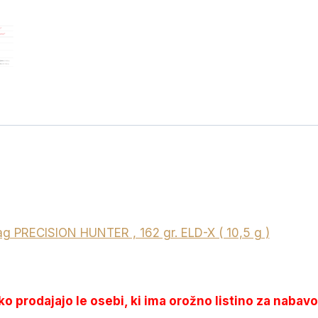
X
(
10,5
g
)
količina
RECISION HUNTER , 162 gr. ELD-X ( 10,5 g )
hko prodajajo le osebi, ki ima orožno listino za nabavo