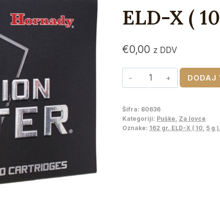
ELD-X ( 10,
€
0,00
z DDV
HORNADY
DODAJ 
7
mm
Šifra:
80636
Rem
Kategoriji:
Puške
,
Za lovce
Mag
Oznake:
162 gr. ELD-X ( 10
,
5 g )
PRECISION
HUNTER
,
162
gr.
ELD-