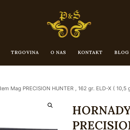
TRGOVINA
O NAS
KONTAKT
BLOG
m Mag PRECISION HUNTER , 162 gr. ELD-X ( 10,5 g
HORNADY
PRECISION