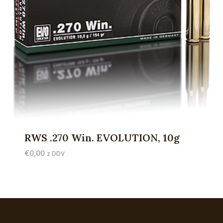
RWS .270 Win. EVOLUTION, 10g
€
0,00
z DDV