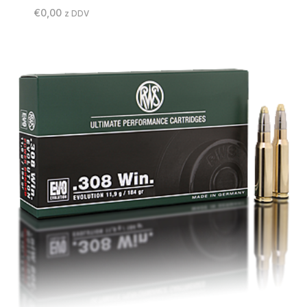
€
0,00
z DDV