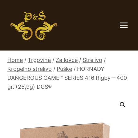
Skip
to
content
Home
/
Trgovina
/
Za lovce
/
Strelivo
/
Krogelno strelivo
/
Puške
/
HORNADY
DANGEROUS GAME™ SERIES 416 Rigby – 400
gr. (25,9g) DGS®