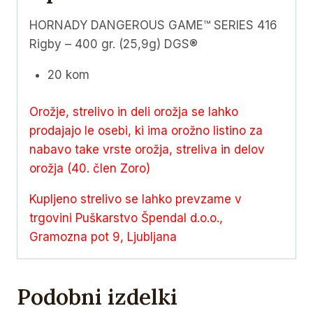
DGS®
količina
HORNADY DANGEROUS GAME™ SERIES 416
Rigby – 400 gr. (25,9g) DGS®
20 kom
Orožje, strelivo in deli orožja se lahko
prodajajo le osebi, ki ima orožno listino za
nabavo take vrste orožja, streliva in delov
orožja (40. člen Zoro)
Kupljeno strelivo se lahko prevzame v
trgovini Puškarstvo Špendal d.o.o.,
Gramozna pot 9, Ljubljana
Podobni izdelki