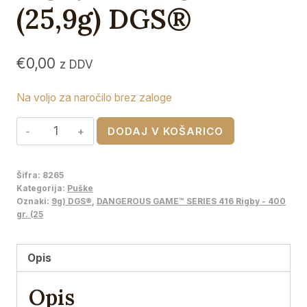
(25,9g) DGS®
€
0,00
z DDV
Na voljo za naročilo brez zaloge
HORNADY
DODAJ V KOŠARICO
DANGEROUS
GAME™
Šifra:
8265
SERIES
Kategorija:
Puške
416
Oznaki:
9g) DGS®
,
DANGEROUS GAME™ SERIES 416 Rigby - 400
gr. (25
Rigby
-
400
Opis
gr.
Opis
(25,9g)