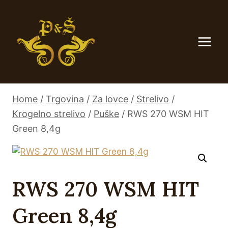
Skip
to
content
Home
/
Trgovina
/
Za lovce
/
Strelivo
/
Krogelno strelivo
/
Puške
/
RWS 270 WSM HIT
Green 8,4g
RWS 270 WSM HIT
Green 8,4g