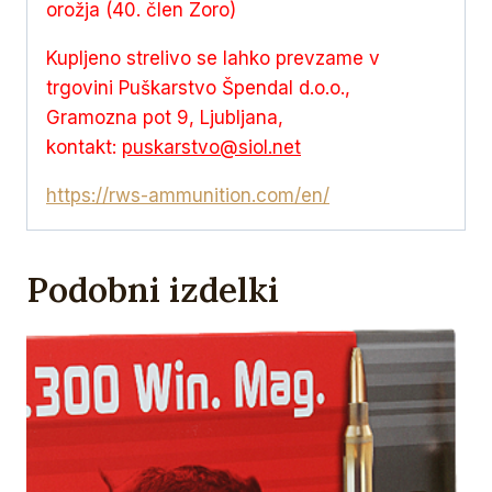
orožja (40. člen Zoro)
Kupljeno strelivo se lahko prevzame v
trgovini Puškarstvo Špendal d.o.o.,
Gramozna pot 9, Ljubljana,
kontakt:
puskarstvo@siol.net
https://rws-ammunition.com/en/
Podobni izdelki