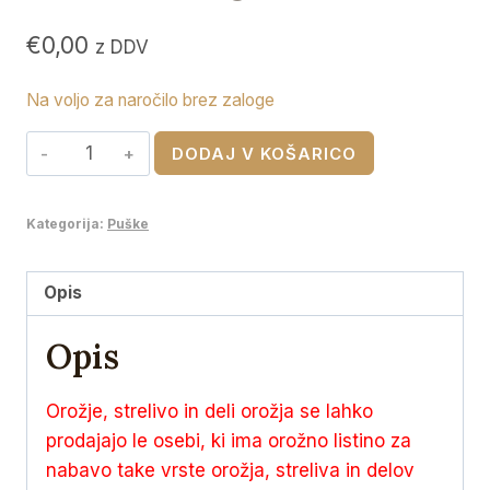
€
0,00
z DDV
Na voljo za naročilo brez zaloge
RWS
DODAJ V KOŠARICO
270
WSM
Kategorija:
Puške
HIT
Green
8,4g
Opis
količina
Opis
Orožje, strelivo in deli orožja se lahko
prodajajo le osebi, ki ima orožno listino za
nabavo take vrste orožja, streliva in delov