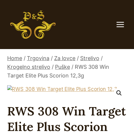
Skip
to
content
Home
/
Trgovina
/
Za lovce
/
Strelivo
/
Krogelno strelivo
/
Puške
/
RWS 308 Win
Target Elite Plus Scorion 12,3g
RWS 308 Win Target
Elite Plus Scorion