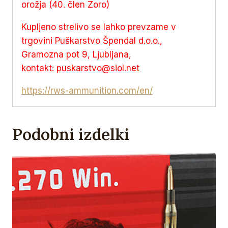
orožja (40. člen Zoro)
Kupljeno strelivo se lahko prevzame v
trgovini Puškarstvo Špendal d.o.o.,
Gramozna pot 9, Ljubljana,
kontakt:
puskarstvo@siol.net
https://rws-ammunition.com/en/
Podobni izdelki