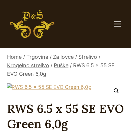
Skip
to
content
Home
/
Trgovina
/
Za lovce
/
Strelivo
/
Krogelno strelivo
/
Puške
/
RWS 6.5 x 55 SE
EVO Green 6,0g
RWS 6.5 x 55 SE EVO
Green 6,0g