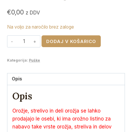
€
0,00
z DDV
Na voljo za naročilo brez zaloge
RWS
DODAJ V KOŠARICO
6.5
x
Kategorija:
Puške
55
SE
EVO
Opis
Green
Opis
6,0g
količina
Orožje, strelivo in deli orožja se lahko
prodajajo le osebi, ki ima orožno listino za
nabavo take vrste orožja, streliva in delov