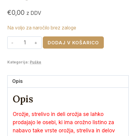
€
0,00
z DDV
Na voljo za naročilo brez zaloge
RWS
DODAJ V KOŠARICO
6.5
x
Kategorija:
Puške
57
R
KS
Opis
8,2g
Opis
količina
Orožje, strelivo in deli orožja se lahko
prodajajo le osebi, ki ima orožno listino za
nabavo take vrste orožja, streliva in delov