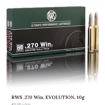
RWS .270 Win. EVOLUTION, 10g
€
0,00
z DDV