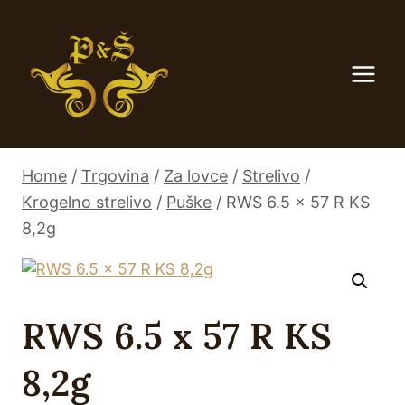
Skip
to
content
Home
/
Trgovina
/
Za lovce
/
Strelivo
/
Krogelno strelivo
/
Puške
/
RWS 6.5 x 57 R KS
8,2g
RWS 6.5 x 57 R KS
8,2g