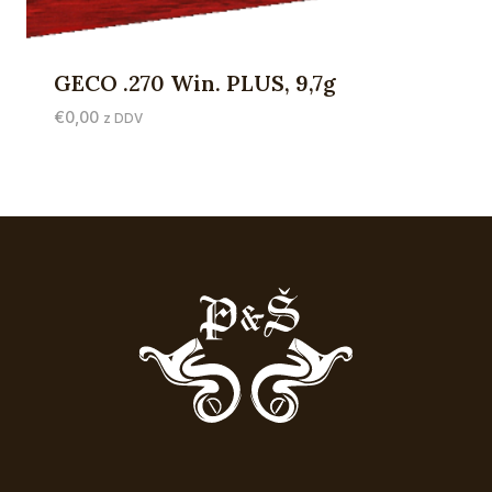
GECO .270 Win. PLUS, 9,7g
€
0,00
z DDV