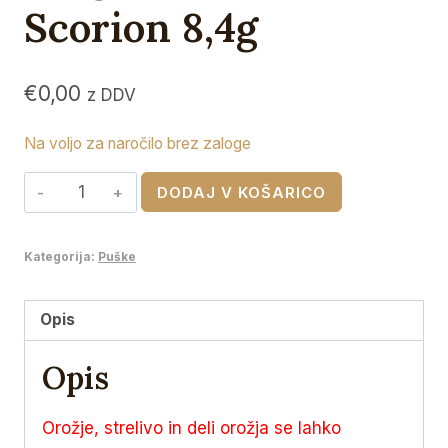
Scorion 8,4g
€
0,00
z DDV
Na voljo za naročilo brez zaloge
RWS
DODAJ V KOŠARICO
6.5x55
SE
Kategorija:
Puške
Target
Elite
Plus
Opis
Scorion
Opis
8,4g
količina
Orožje, strelivo in deli orožja se lahko