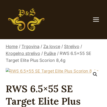
Skip
to
content
Home
/
Trgovina
/
Za lovce
/
Strelivo
/
Krogelno strelivo
/
Puške
/
RWS 6.5×55 SE
Target Elite Plus Scorion 8,4g
RWS 6.5×55 SE
Target Elite Plus