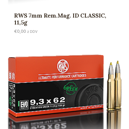
RWS 7mm Rem.Mag. ID CLASSIC,
11,5g
€
0,00
z DDV