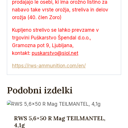
prodajajo le osebi, ki ima orožno listino za
nabavo take vrste orožja, streliva in delov
orožja (40. člen Zoro)
Kupljeno strelivo se lahko prevzame v
trgovini Puškarstvo Špendal d.o.o.,
Gramozna pot 9, Ljubljana,
kontakt:
puskarstvo@siol.net
https://rws-ammunition.com/en/
Podobni izdelki
RWS 5,6×50 R Mag TEILMANTEL,
4,1g