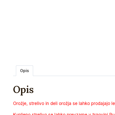
Opis
Opis
Orožje, strelivo in deli orožja se lahko prodajajo l
Kupljeno strelivo se lahko prevzame v trgovini Pu