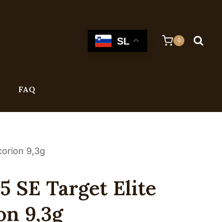
SL
0
FAQ
corion 9,3g
 SE Target Elite
on 9,3g