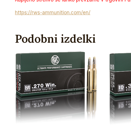
https://rws-ammunition.com/en/
Podobni izdelki