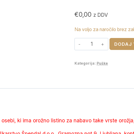
€
0,00
z DDV
Na voljo za naročilo brez za
RWS
DODAJ 
6.5x55
SE
Kategorija:
Puške
Target
Elite
Plus
Scorion
9,3g
količina
e osebi, ki ima orožno listino za nabavo take vrste orožja
škarstvo Špendal d.o.o., Gramozna pot 9, Ljubljana, kon