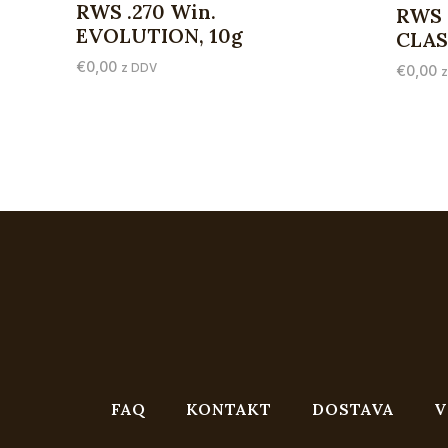
RWS .270 Win.
RWS 
EVOLUTION, 10g
CLASS
€
0,00
z DDV
€
0,00
FAQ
KONTAKT
DOSTAVA
V