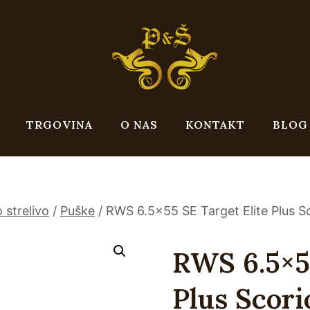
TRGOVINA
O NAS
KONTAKT
BLOG
 strelivo
/
Puške
/
RWS 6.5×55 SE Target Elite Plus S
RWS 6.5×55
Plus Scori