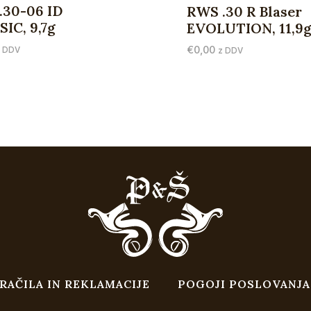
.30-06 ID
RWS .30 R Blaser
IC, 9,7g
EVOLUTION, 11,9
€
0,00
z DDV
z DDV
RAČILA IN REKLAMACIJE
POGOJI POSLOVANJA