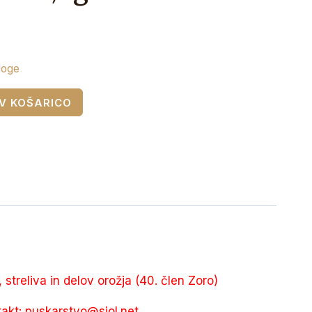
loge
V KOŠARICO
, streliva in delov orožja (40. člen Zoro)
takt:
puskarstvo@siol.net