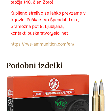
orožja (40. člen Zoro)
Kupljeno strelivo se lahko prevzame v
trgovini Puškarstvo Špendal d.o.o.,
Gramozna pot 9, Ljubljana,
kontakt:
puskarstvo@siol.net
https://rws-ammunition.com/en/
Podobni izdelki