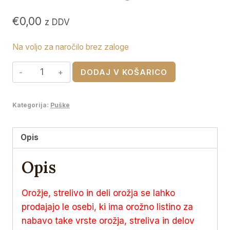
€
0,00
z DDV
Na voljo za naročilo brez zaloge
RWS
DODAJ V KOŠARICO
8x57
JS
Kategorija:
Puške
ID
Classic
12,8g
Opis
količina
Opis
Orožje, strelivo in deli orožja se lahko
prodajajo le osebi, ki ima orožno listino za
nabavo take vrste orožja, streliva in delov