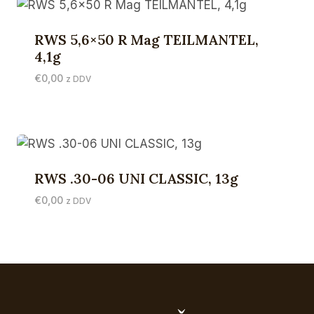
RWS 5,6×50 R Mag TEILMANTEL,
4,1g
€
0,00
z DDV
RWS .30-06 UNI CLASSIC, 13g
€
0,00
z DDV