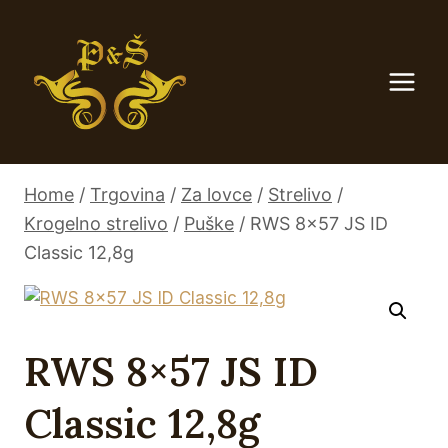
Skip
to
content
Home
/
Trgovina
/
Za lovce
/
Strelivo
/
Krogelno strelivo
/
Puške
/
RWS 8×57 JS ID
Classic 12,8g
RWS 8×57 JS ID
Classic 12,8g