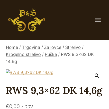
Skip
to
content
Home
/
Trgovina
/
Za lovce
/
Strelivo
/
Krogelno strelivo
/
Puške
/
RWS 9,3×62 DK
14,6g
RWS 9,3×62 DK 14,6g
€
0,00
z DDV