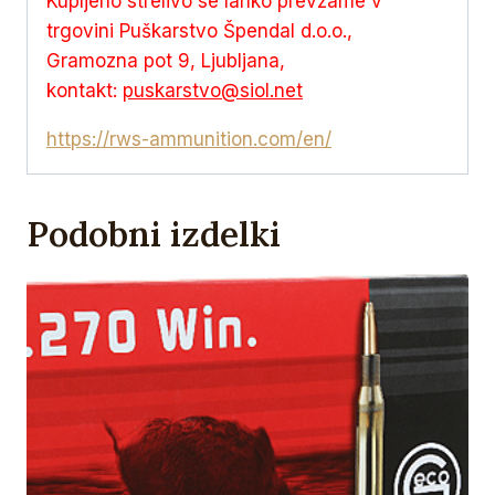
Kupljeno strelivo se lahko prevzame v
trgovini Puškarstvo Špendal d.o.o.,
Gramozna pot 9, Ljubljana,
kontakt:
puskarstvo@siol.net
https://rws-ammunition.com/en/
Podobni izdelki