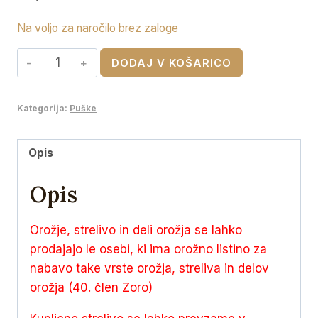
Na voljo za naročilo brez zaloge
RWS
DODAJ V KOŠARICO
9,3x62
DK
Kategorija:
Puške
14,6g
količina
Opis
Opis
Orožje, strelivo in deli orožja se lahko
prodajajo le osebi, ki ima orožno listino za
nabavo take vrste orožja, streliva in delov
orožja (40. člen Zoro)