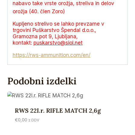
nabavo take vrste orožja, streliva in delov
orožja (40. člen Zoro)
Kupljeno strelivo se lahko prevzame v
trgovini Puškarstvo Špendal d.o.o.,
Gramozna pot 9, Ljubljana,
kontakt:
puskarstvo@siol.net
https://rws-ammunition.com/en/
Podobni izdelki
RWS 22I.r. RIFLE MATCH 2,6g
€
0,00
z DDV