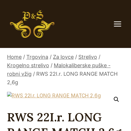
Skip
to
content
Home
/
Trgovina
/
Za lovce
/
Strelivo
/
Krogelno strelivo
/
Malokaliberske puške -
robni vžig
/
RWS 22I.r. LONG RANGE MATCH
2,6g
RWS 22I.r. LONG