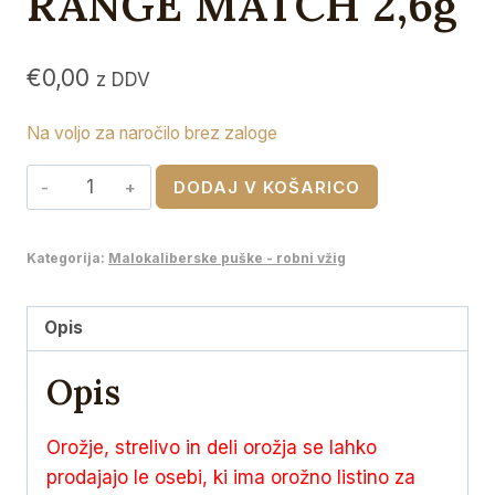
RANGE MATCH 2,6g
€
0,00
z DDV
Na voljo za naročilo brez zaloge
RWS
DODAJ V KOŠARICO
22I.r.
LONG
Kategorija:
Malokaliberske puške - robni vžig
RANGE
MATCH
2,6g
Opis
količina
Opis
Orožje, strelivo in deli orožja se lahko
prodajajo le osebi, ki ima orožno listino za