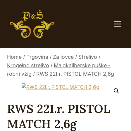
Skip
to
content
Home
/
Trgovina
/
Za lovce
/
Strelivo
/
Krogelno strelivo
/
Malokaliberske puške -
robni vžig
/
RWS 22I.r. PISTOL MATCH 2,6g
RWS 22I.r. PISTOL
MATCH 2,6g