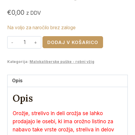
€
0,00
z DDV
Na voljo za naročilo brez zaloge
RWS
DODAJ V KOŠARICO
22I.r.
PISTOL
Kategorija:
Malokaliberske puške - robni vžig
MATCH
2,6g
količina
Opis
Opis
Orožje, strelivo in deli orožja se lahko
prodajajo le osebi, ki ima orožno listino za
nabavo take vrste orožja, streliva in delov