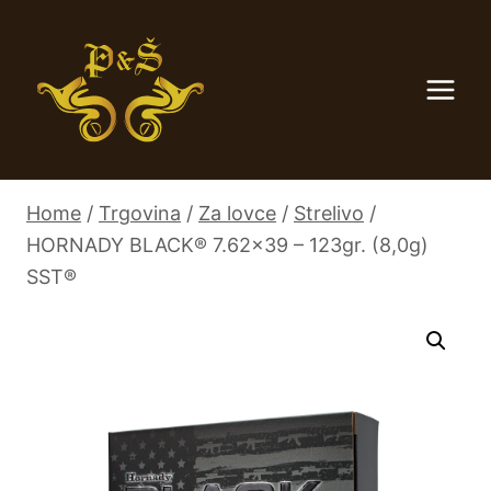
Skip
to
content
Home
/
Trgovina
/
Za lovce
/
Strelivo
/
HORNADY BLACK® 7.62×39 – 123gr. (8,0g)
SST®