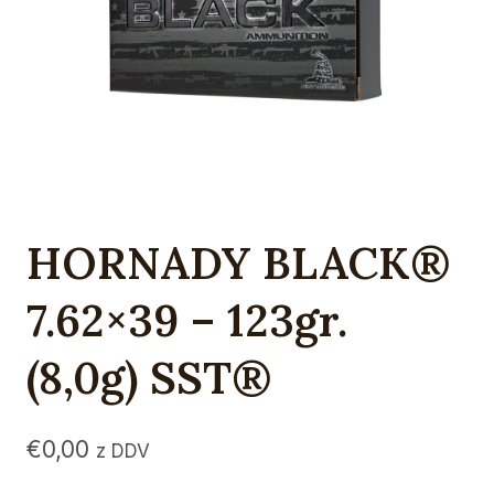
HORNADY BLACK®
7.62×39 – 123gr.
(8,0g) SST®
€
0,00
z DDV