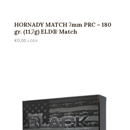
HORNADY MATCH 7mm PRC – 180
gr. (11,7g) ELD® Match
€
0,00
z DDV