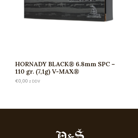
HORNADY BLACK® 6.8mm SPC –
110 gr. (7,1g) V-MAX®
€
0,00
z DDV