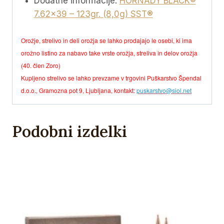
Dodatne informacije:
HORNADY BLACK®
7.62×39 – 123gr. (8,0g) SST®
Orožje, strelivo in deli orožja se lahko prodajajo le osebi, ki ima
orožno listino za nabavo take vrste orožja, streliva in delov orožja
(40. člen Zoro)
Kupljeno strelivo se lahko prevzame v trgovini Puškarstvo Špendal
d.o.o., Gramozna pot 9, Ljubljana, kontakt:
puskarstvo@siol.net
Podobni izdelki