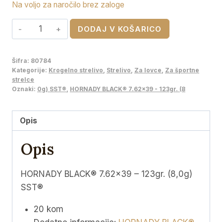
Na voljo za naročilo brez zaloge
HORNADY
DODAJ V KOŠARICO
BLACK®
7.62x39
Šifra:
80784
-
Kategorije:
Krogelno strelivo
,
Strelivo
,
Za lovce
,
Za športne
123gr.
strelce
Oznaki:
0g) SST®
,
HORNADY BLACK® 7.62x39 - 123gr. (8
(8,0g)
SST®
količina
Opis
Opis
HORNADY BLACK® 7.62×39 – 123gr. (8,0g)
SST®
20 kom