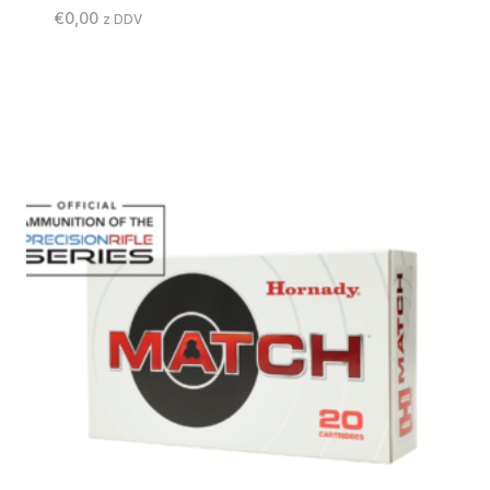
€
0,00
z DDV