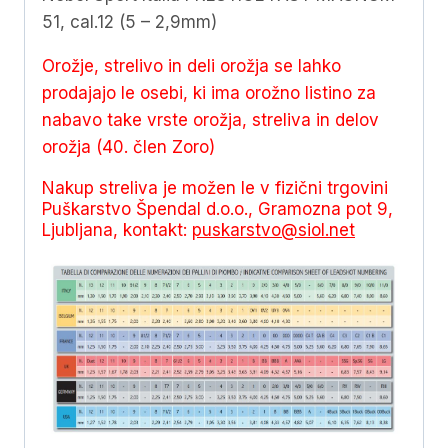
51, cal.12 (5 – 2,9mm)
Orožje, strelivo in deli orožja se lahko
prodajajo le osebi, ki ima orožno listino za
nabavo take vrste orožja, streliva in delov
orožja (40. člen Zoro)
Nakup streliva je možen le v fizični trgovini
Puškarstvo Špendal d.o.o., Gramozna pot 9,
Ljubljana, kontakt:
puskarstvo@siol.net