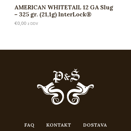
AMERICAN WHITETAIL 12 GA Slug
– 325 gr. (21,1g) InterLock®
€
0,00
z DDV
FAQ
KONTAKT
DOSTAVA