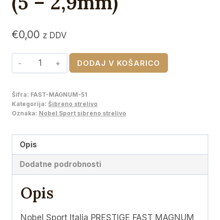
(5 – 2,9mm)
€
0,00
z DDV
Nobel
DODAJ V KOŠARICO
Sport
Italia
Šifra:
FAST-MAGNUM-51
PRESTIGE
Kategorija:
Šibreno strelivo
FAST
Oznaka:
Nobel Sport sibreno strelivo
MAGNUM
51,
Opis
cal.12
Dodatne podrobnosti
(5
–
Opis
2,9mm)
količina
Nobel Sport Italia PRESTIGE FAST MAGNUM