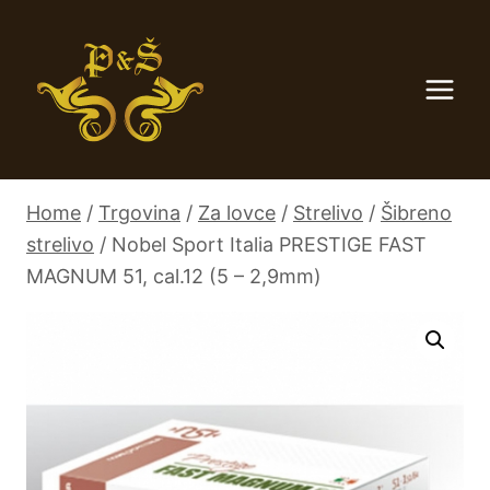
Skip
to
content
Home
/
Trgovina
/
Za lovce
/
Strelivo
/
Šibreno
strelivo
/
Nobel Sport Italia PRESTIGE FAST
MAGNUM 51, cal.12 (5 – 2,9mm)