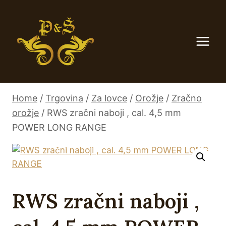
Skip
to
content
Home
/
Trgovina
/
Za lovce
/
Orožje
/
Zračno
orožje
/
RWS zračni naboji , cal. 4,5 mm
POWER LONG RANGE
RWS zračni naboji ,