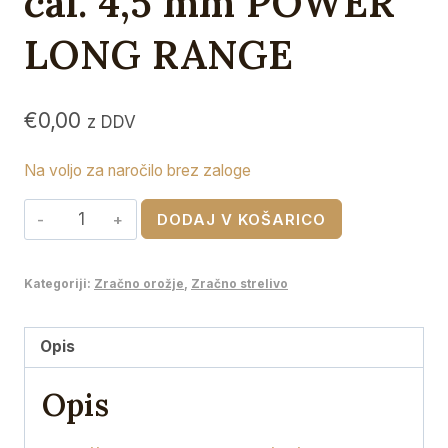
cal. 4,5 mm POWER
LONG RANGE
€
0,00
z DDV
Na voljo za naročilo brez zaloge
RWS
DODAJ V KOŠARICO
zračni
naboji
Kategoriji:
Zračno orožje
,
Zračno strelivo
,
cal.
4,5
Opis
mm
Opis
POWER
LONG