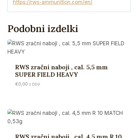
RANGE
https://rws-ammunition.com/en/
količina
Podobni izdelki
RWS zračni naboji , cal. 5,5 mm
SUPER FIELD HEAVY
€
0,00
z DDV
RWS zračni naboji , cal. 4,5 mm R 10