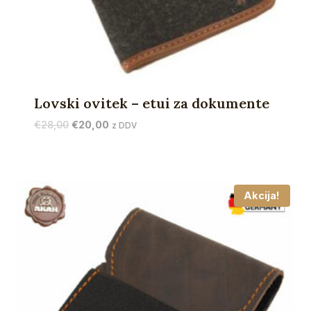
Lovski ovitek – etui za dokumente
Izvirna
Trenutna
€
28,00
€
20,00
z DDV
cena
cena
je
je:
bila:
€20,00.
€28,00.
Akcija!