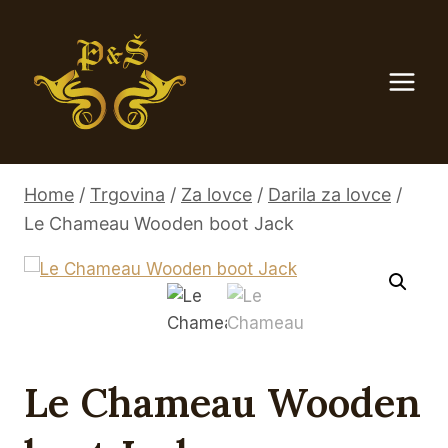
Skip
to
content
Home
/
Trgovina
/
Za lovce
/
Darila za lovce
/
Le Chameau Wooden boot Jack
Le Chameau Wooden