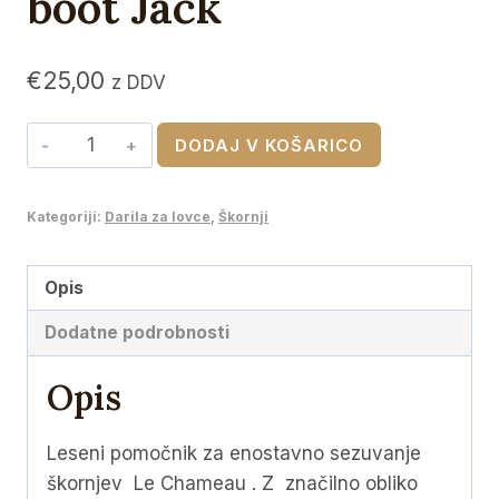
boot Jack
€
25,00
z DDV
Le
DODAJ V KOŠARICO
Chameau
Wooden
Kategoriji:
Darila za lovce
,
Škornji
boot
Jack
količina
Opis
Dodatne podrobnosti
Opis
Leseni pomočnik za enostavno sezuvanje
škornjev Le Chameau . Z značilno obliko