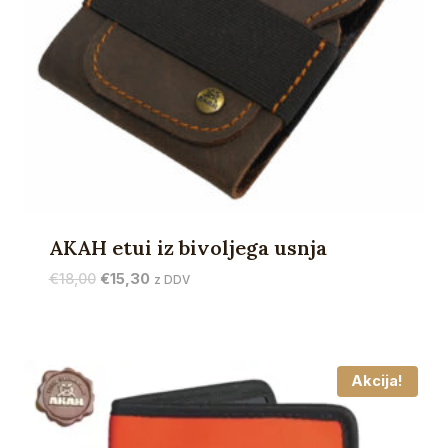
AKAH etui iz bivoljega usnja
Izvirna
Trenutna
€
18,00
€
15,30
z DDV
cena
cena
je
je:
bila:
€15,30.
€18,00.
Akcija!