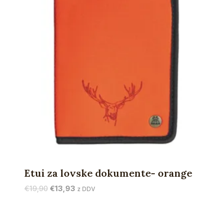
Etui za lovske dokumente- orange
Izvirna
Trenutna
€
19,90
€
13,93
z DDV
cena
cena
je
je:
bila:
€13,93.