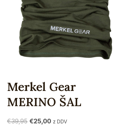
Merkel Gear
MERINO ŠAL
Izvirna
Trenutna
€
39,95
€
25,00
z DDV
cena
cena