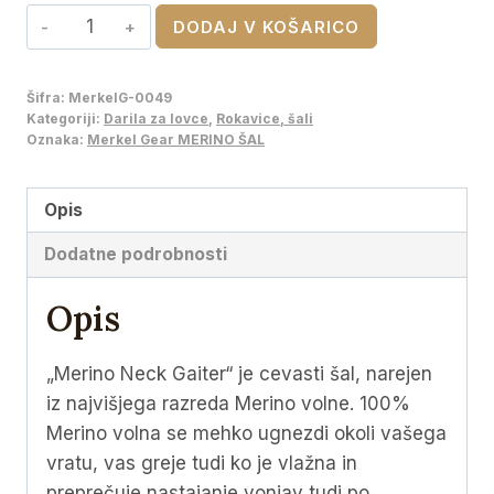
Merkel
DODAJ V KOŠARICO
je
je:
Gear
bila:
€25,00.
MERINO
Šifra:
MerkelG-0049
€39,95.
ŠAL
Kategoriji:
Darila za lovce
,
Rokavice, šali
količina
Oznaka:
Merkel Gear MERINO ŠAL
Opis
Dodatne podrobnosti
Opis
„Merino Neck Gaiter“ je cevasti šal, narejen
iz najvišjega razreda Merino volne. 100%
Merino volna se mehko ugnezdi okoli vašega
vratu, vas greje tudi ko je vlažna in
preprečuje nastajanje vonjav tudi po