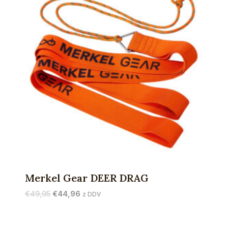
Merkel Gear DEER DRAG
Izvirna
Trenutna
€
49,95
€
44,96
z DDV
cena
cena
je
je: