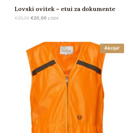
Lovski ovitek – etui za dokumente
Izvirna
Trenutna
€
28,00
€
20,00
z DDV
cena
cena
je
je:
bila:
€20,00.
€28,00.
Akcija!