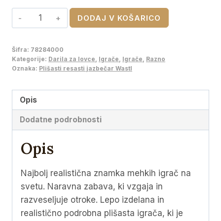
cena
cena
Plišasti
DODAJ V KOŠARICO
je
je:
resasti
bila:
€26,91.
jazbečar
Šifra:
78284000
€29,90.
Wastl
Kategorije:
Darila za lovce
,
Igrače
,
Igrače
,
Razno
količina
Oznaka:
Plišasti resasti jazbečar Wastl
Opis
Dodatne podrobnosti
Opis
Najbolj realistična znamka mehkih igrač na
svetu. Naravna zabava, ki vzgaja in
razveseljuje otroke. Lepo izdelana in
realistično podrobna plišasta igrača, ki je