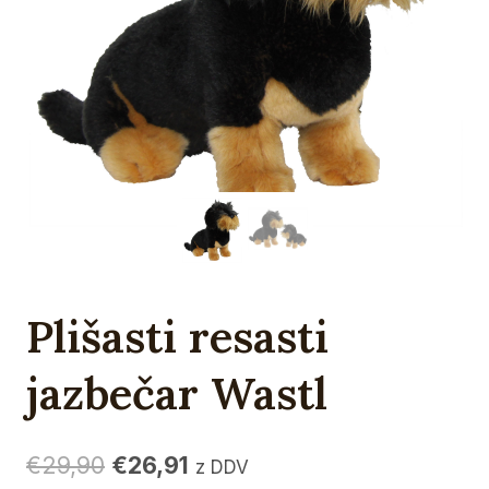
Plišasti resasti
jazbečar Wastl
Izvirna
Trenutna
€
29,90
€
26,91
z DDV