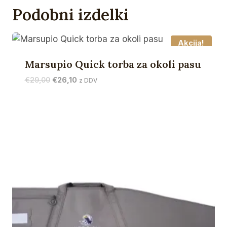
Podobni izdelki
Akcija!
Marsupio Quick torba za okoli pasu
Izvirna
Trenutna
€
29,00
€
26,10
z DDV
cena
cena
je
je:
bila:
€26,10.
€29,00.