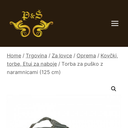
Skip
to
content
Home
/
Trgovina
/
Za lovce
/
Oprema
/
Kovčki,
torbe, Etui za naboje
/
Torba za puško z
naramnicami (125 cm)