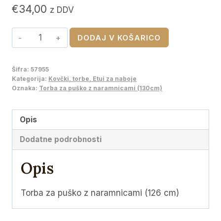
€
34,00
z DDV
Torba
DODAJ V KOŠARICO
za
puško
Šifra:
57955
z
Kategorija:
Kovčki, torbe, Etui za naboje
naramnicami
Oznaka:
Torba za puško z naramnicami (130cm)
(125
cm)
Opis
količina
Dodatne podrobnosti
Opis
Torba za puško z naramnicami (126 cm)