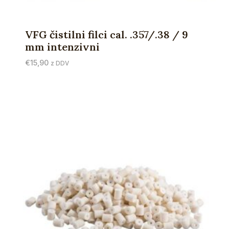
VFG čistilni filci cal. .357/.38 / 9
mm intenzivni
€
15,90
z DDV