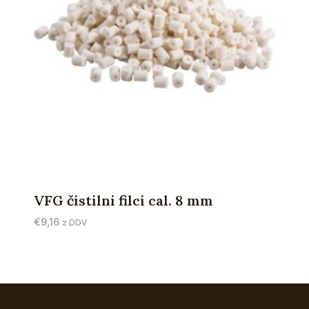
VFG čistilni filci cal. 8 mm
€
9,16
z DDV