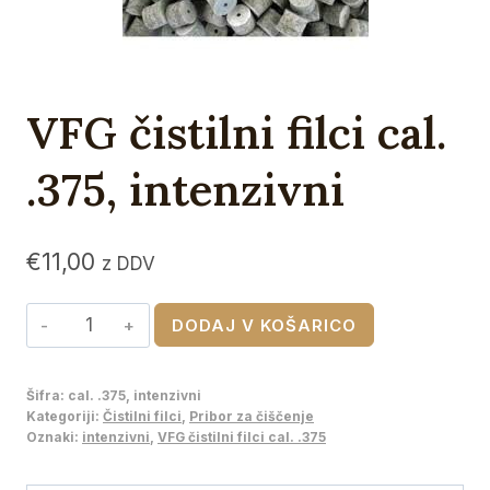
VFG čistilni filci cal.
.375, intenzivni
€
11,00
z DDV
VFG
DODAJ V KOŠARICO
čistilni
filci
Šifra:
cal. .375, intenzivni
cal.
Kategoriji:
Čistilni filci
,
Pribor za čiščenje
.375,
Oznaki:
intenzivni
,
VFG čistilni filci cal. .375
intenzivni