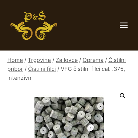
Skip
to
content
Home
/
Trgovina
/
Za lovce
/
Oprema
/
Čistilni
pribor
/
Čistilni filci
/
VFG čistilni filci cal. .375,
intenzivni