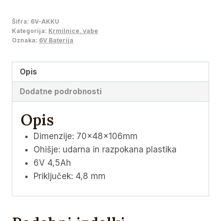
bila:
€18,00.
količina
Šifra:
6V-AKKU
€20,00.
Kategorija:
Krmilnice, vabe
Oznaka:
6V Baterija
Opis
Dodatne podrobnosti
Opis
Dimenzije: 70x48x106mm
Ohišje: udarna in razpokana plastika
6V 4,5Ah
Priključek: 4,8 mm