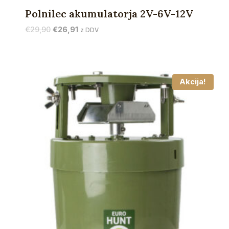
Polnilec akumulatorja 2V-6V-12V
Izvirna
Trenutna
€
29,90
€
26,91
z DDV
cena
cena
je
je:
bila:
€26,91.
€29,90.
Akcija!