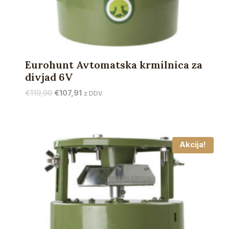
Eurohunt Avtomatska krmilnica za
divjad 6V
Izvirna
Trenutna
€
119,90
€
107,91
z DDV
cena
cena
je
je:
bila:
€107,91.
€119,90.
Akcija!