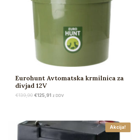
Eurohunt Avtomatska krmilnica za
divjad 12V
Izvirna
Trenutna
€
139,90
€
125,91
z DDV
cena
cena
je
je:
bila:
€125,91.
€139,90.
Akcija!