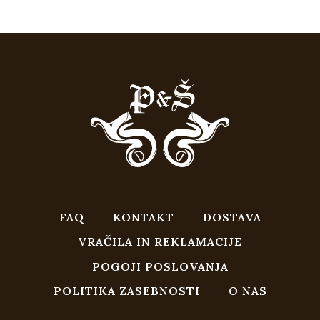
je
je:
bila:
€44,91.
€49,90.
FAQ
KONTAKT
DOSTAVA
VRAČILA IN REKLAMACIJE
POGOJI POSLOVANJA
POLITIKA ZASEBNOSTI
O NAS