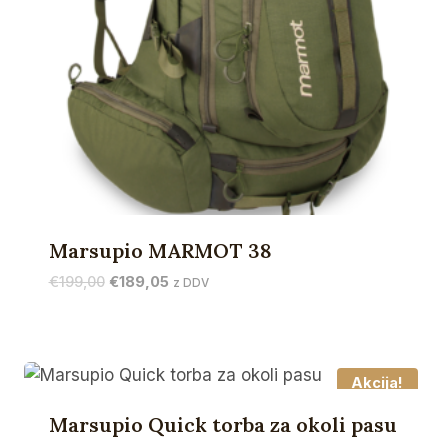
Marsupio MARMOT 38
Izvirna
Trenutna
€
199,00
€
189,05
z DDV
cena
cena
je
je:
bila:
€189,05.
€199,00.
Akcija!
Marsupio Quick torba za okoli pasu