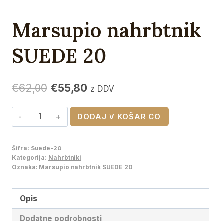
Marsupio nahrbtnik
SUEDE 20
Izvirna
Trenutna
€
62,00
€
55,80
z DDV
cena
cena
Marsupio
DODAJ V KOŠARICO
je
je:
nahrbtnik
bila:
€55,80.
SUEDE
Šifra:
Suede-20
€62,00.
20
Kategorija:
Nahrbtniki
količina
Oznaka:
Marsupio nahrbtnik SUEDE 20
Opis
Dodatne podrobnosti