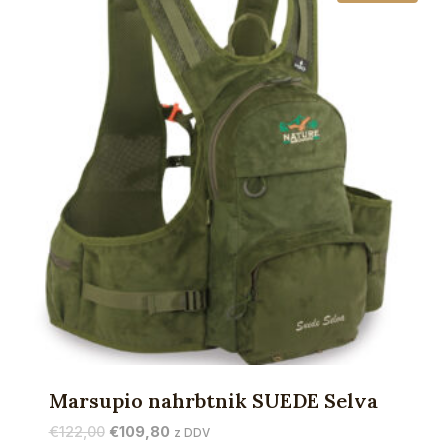
Marsupio nahrbtnik SUEDE Selva
Izvirna
Trenutna
€
122,00
€
109,80
z DDV