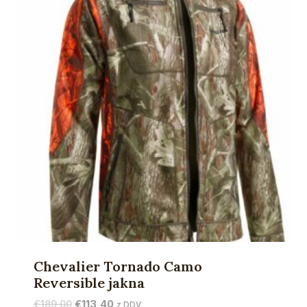
Chevalier Tornado Camo
Reversible jakna
Izvirna
Trenutna
€
189,00
€
113,40
z DDV