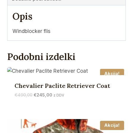
Opis
Windblocker flis
Podobni izdelki
Akcija!
Chevalier Paclite Retriever Coat
Izvirna
Trenutna
€
490,00
€
245,00
z DDV
cena
cena
je
je:
bila:
€245,00.
€490,00.
Akcija!