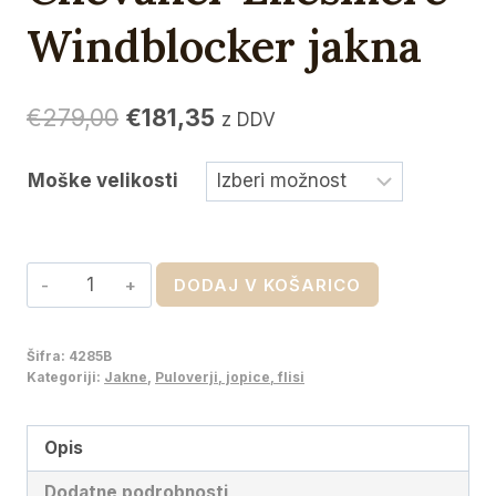
Windblocker jakna
Izvirna
Trenutna
€
279,00
€
181,35
z DDV
cena
cena
Moške velikosti
je
je:
bila:
€181,35.
€279,00.
Chevalier
DODAJ V KOŠARICO
Ellesmere
Windblocker
Šifra:
4285B
jakna
Kategoriji:
Jakne
,
Puloverji, jopice, flisi
količina
Opis
Dodatne podrobnosti