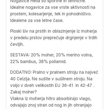
Nogavice Helia so športne in tehnične.
Idealne nogavice za vse vrste aktivnosti na
prostem, kolesarjenje, tek in pohodništvo.
Idealene za vse letne čase.
Ploski šiv na prstih in oblazinjenje iz moherja
v predelu prstov preprečuje drgnjenje v trdih
čevljih.
SESTAVA: 20% moher, 20% merino volna,
22% bambus, 38% poliamid.
DODATNO: Pralno v pralnem stroju na največ
40 Celzija. Ne sušite v sušilnem stroju. Na
voljo v dveh velikostih EU 36-41 in 42-47 .
Zakaj moher?
Vlakna iz moherja hitro absorbirajo vlago,
odvajajo znoj stran od nog in jih ohranjajo