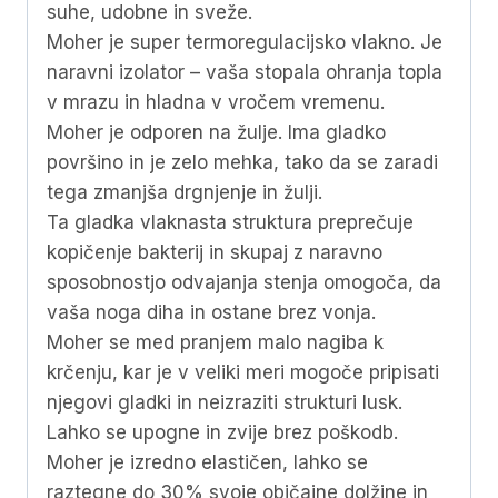
suhe, udobne in sveže.
Moher je super termoregulacijsko vlakno. Je
naravni izolator – vaša stopala ohranja topla
v mrazu in hladna v vročem vremenu.
Moher je odporen na žulje. Ima gladko
površino in je zelo mehka, tako da se zaradi
tega zmanjša drgnjenje in žulji.
Ta gladka vlaknasta struktura preprečuje
kopičenje bakterij in skupaj z naravno
sposobnostjo odvajanja stenja omogoča, da
vaša noga diha in ostane brez vonja.
Moher se med pranjem malo nagiba k
krčenju, kar je v veliki meri mogoče pripisati
njegovi gladki in neizraziti strukturi lusk.
Lahko se upogne in zvije brez poškodb.
Moher je izredno elastičen, lahko se
raztegne do 30% svoje običajne dolžine in