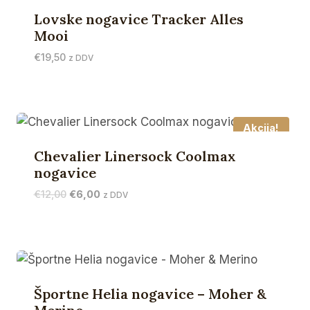
Lovske nogavice Tracker Alles
Mooi
€
19,50
z DDV
Akcija!
Chevalier Linersock Coolmax
nogavice
Izvirna
Trenutna
€
12,00
€
6,00
z DDV
cena
cena
je
je:
bila:
€6,00.
€12,00.
Športne Helia nogavice – Moher &