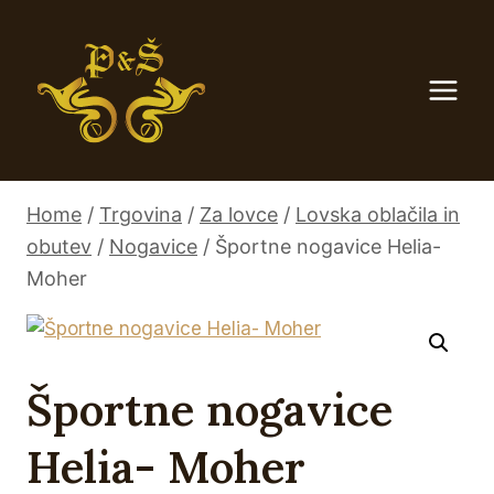
Skip
to
content
Home
/
Trgovina
/
Za lovce
/
Lovska oblačila in
obutev
/
Nogavice
/
Športne nogavice Helia-
Moher
Športne nogavice
Helia- Moher