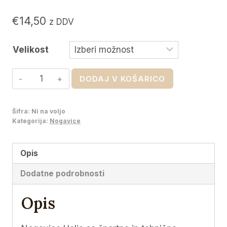
€
14,50
z DDV
Velikost
Športne
DODAJ V KOŠARICO
nogavice
Helia-
Šifra:
Ni na voljo
Moher
Kategorija:
Nogavice
količina
Opis
Dodatne podrobnosti
Opis