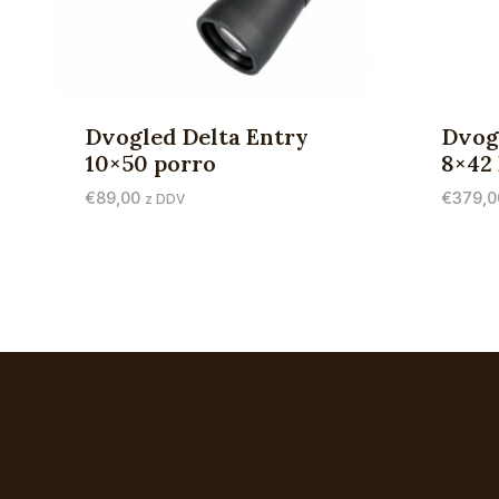
Dvogled Delta Entry
Dvog
10×50 porro
8×42
€
89,00
€
379,0
z DDV