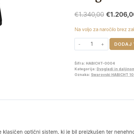
Izvirna
€
1.340,00
€
1.206,0
cena
Na voljo za naročilo brez za
je
Swarovski
bila:
DODAJ 
HABICHT
€1.340,00
10x40
Šifra:
HABICHT-0004
dvogled
Kategorija:
Dvogledi in daljino
količina
Oznaka:
Swarovski HABICHT 10
klasičen optični sistem, ki je bil preizkušen ter nenehn