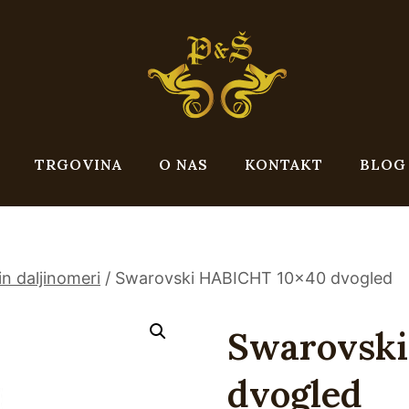
TRGOVINA
O NAS
KONTAKT
BLOG
in daljinomeri
/
Swarovski HABICHT 10×40 dvogled
Swarovsk
dvogled