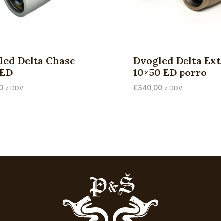
led Delta Chase
Dvogled Delta Ex
 ED
10×50 ED porro
0
€
340,00
z DDV
z DDV