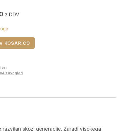
Trenutna
0
z DDV
cena
loge
je:
€1.206,00.
V KOŠARICO
.
meri
x40 dvogled
o razvijan skozi generacije. Zaradi visokega