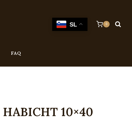
SL
0
FAQ
i HABICHT 10×40