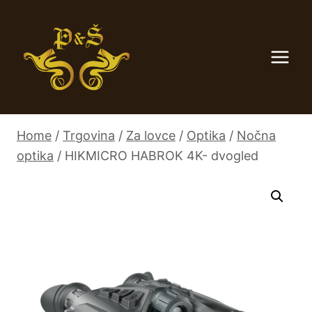
Skip
to
content
Home
/
Trgovina
/
Za lovce
/
Optika
/
Nočna
optika
/
HIKMICRO HABROK 4K- dvogled