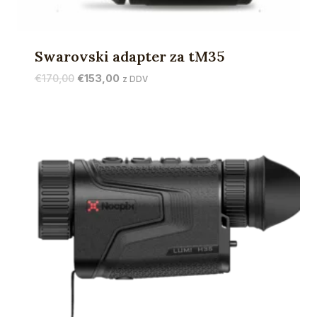
Swarovski adapter za tM35
Izvirna
Trenutna
€
170,00
€
153,00
z DDV
cena
cena
je
je:
bila:
€153,00.
€170,00.