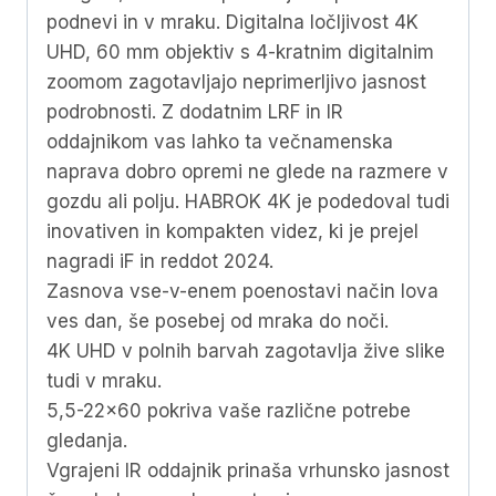
podnevi in ​​v mraku. Digitalna ločljivost 4K
UHD, 60 mm objektiv s 4-kratnim digitalnim
zoomom zagotavljajo neprimerljivo jasnost
podrobnosti. Z dodatnim LRF in IR
oddajnikom vas lahko ta večnamenska
naprava dobro opremi ne glede na razmere v
gozdu ali polju. HABROK 4K je podedoval tudi
inovativen in kompakten videz, ki je prejel
nagradi iF in reddot 2024.
Zasnova vse-v-enem poenostavi način lova
ves dan, še posebej od mraka do noči.
4K UHD v polnih barvah zagotavlja žive slike
tudi v mraku.
5,5-22×60 pokriva vaše različne potrebe
gledanja.
Vgrajeni IR oddajnik prinaša vrhunsko jasnost