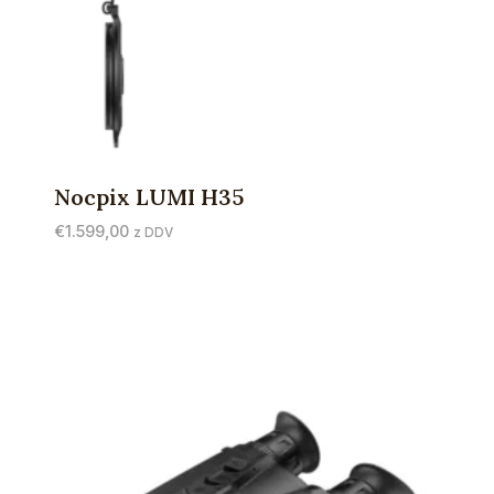
Nocpix LUMI H35
€
1.599,00
z DDV