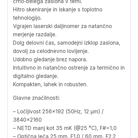
črno-belega zaslona v temi.
Hitro skeniranje in iskanje s toplotno
tehnologijo.
Vgrajen laserski daljinomer za natančno
merjenje razdalje.
Dolg delovni čas, samodejni izklop zaslona, ​​
dovolj za celodnevno lovljenje.
Udobno gledanje brez napora.
Intuitivno in natančno ostrenje za termično in
digitalno gledanje.
Kompakten, lahek in robusten.
Glavne značilnosti:
– Ločljivost 256×192 (50Hz, 12 μm) /
3840×2160
– NETD manj kot 35 mK (@25 °C), F#=1,0
– Optična leča 25 mm, F1.0 / 60 mm, F2.2