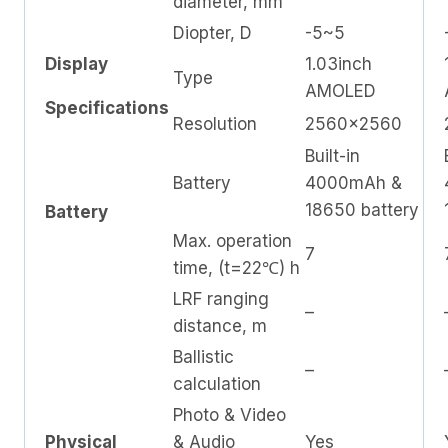
diameter, mm
Diopter, D
-5~5
Display
1.03inch
Type
AMOLED
Specifications
Resolution
2560×2560
Built-in
Battery
4000mAh &
18650 battery
Battery
Max. operation
7
time, (t=22℃) h
LRF ranging
–
distance, m
Ballistic
–
calculation
Photo & Video
Physical
& Audio
Yes