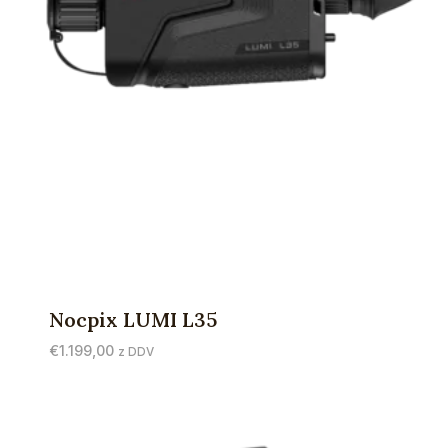
Nocpix LUMI L35
€
1.199,00
z DDV