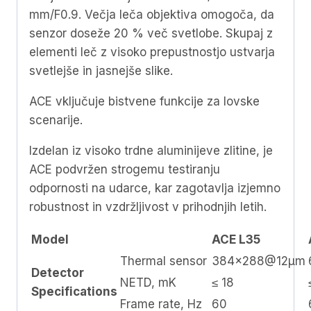
mm/F0.9. Večja leča objektiva omogoča, da
senzor doseže 20 % več svetlobe. Skupaj z
elementi leč z visoko prepustnostjo ustvarja
svetlejše in jasnejše slike.
ACE vključuje bistvene funkcije za lovske
scenarije.
Izdelan iz visoko trdne aluminijeve zlitine, je
ACE podvržen strogemu testiranju
odpornosti na udarce, kar zagotavlja izjemno
robustnost in vzdržljivost v prihodnjih letih.
Model
ACE L35
Thermal sensor
384×288@12μm
Detector
NETD, mK
≤ 18
Specifications
Frame rate, Hz
60