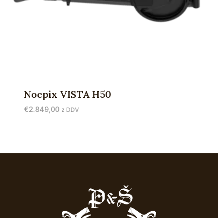
Nocpix VISTA H50
€
2.849,00
z DDV