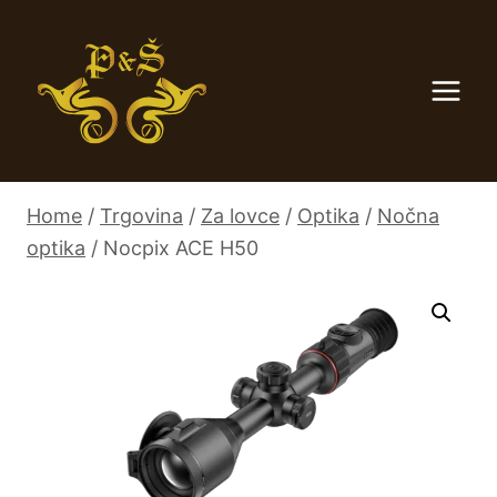
Skip
to
content
Home
/
Trgovina
/
Za lovce
/
Optika
/
Nočna
optika
/
Nocpix ACE H50