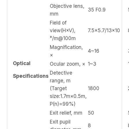
Objective lens,
35 F0.9
mm
Field of
view(H×V),
7.5×5.7/13×10
°/m@100m
Magnification,
4~16
×
Optical
Ocular zoom, ×
1~3
Detective
Specifications
range, m
(Target
1800
size:1.7m×0.5m,
P(n)=99%)
Exit relief, mm
50
Exit pupil
8