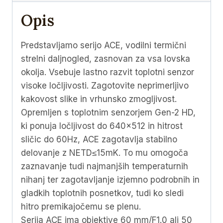
Opis
Predstavljamo serijo ACE, vodilni termični
strelni daljnogled, zasnovan za vsa lovska
okolja. Vsebuje lastno razvit toplotni senzor
visoke ločljivosti. Zagotovite neprimerljivo
kakovost slike in vrhunsko zmogljivost.
Opremljen s toplotnim senzorjem Gen-2 HD,
ki ponuja ločljivost do 640×512 in hitrost
sličic do 60Hz, ACE zagotavlja stabilno
delovanje z NETD≤15mK. To mu omogoča
zaznavanje tudi najmanjših temperaturnih
nihanj ter zagotavljanje izjemno podrobnih in
gladkih toplotnih posnetkov, tudi ko sledi
hitro premikajočemu se plenu.
Serija ACE ima objektive 60 mm/F1.0 ali 50