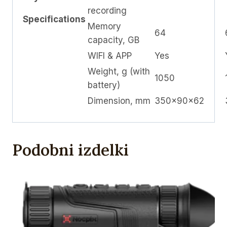
recording
Specifications
Memory
64
capacity, GB
WIFI & APP
Yes
Weight, g (with
1050
battery)
Dimension, mm
350×90×62
Podobni izdelki