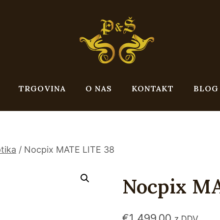
TRGOVINA
O NAS
KONTAKT
BLOG
tika
/
Nocpix MATE LITE 38
Nocpix MA
€
1.499,00
z DDV