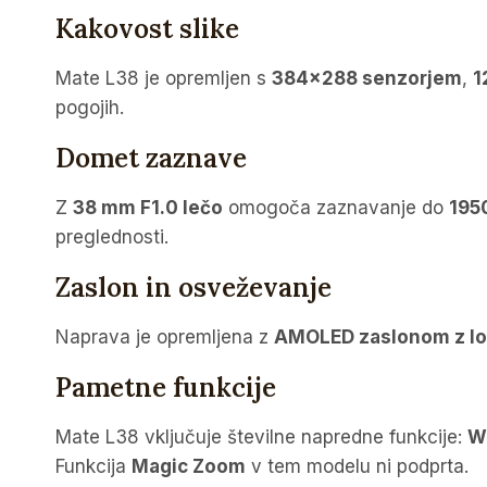
Kakovost slike
Mate L38 je opremljen s
384×288 senzorjem
,
1
pogojih.
Domet zaznave
Z
38 mm F1.0 lečo
omogoča zaznavanje do
195
preglednosti.
Zaslon in osveževanje
Naprava je opremljena z
AMOLED zaslonom z lo
Pametne funkcije
Mate L38 vključuje številne napredne funkcije:
Wi
Funkcija
Magic Zoom
v tem modelu ni podprta.