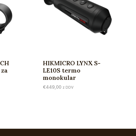
RCH
HIKMICRO LYNX S-
 za
LE10S termo
monokular
€
449,00
z DDV