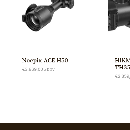
Nocpix ACE H50
HIK
TH35
€
3.969,00
z DDV
€
2.359