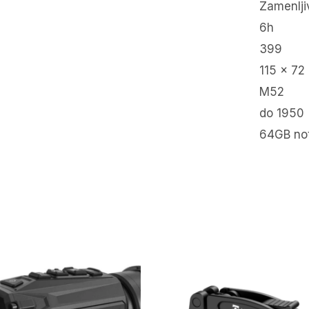
Zamenlji
6h
399
115 x 72
M52
do 1950
64GB not