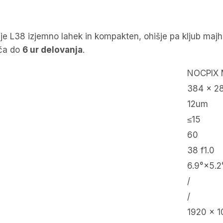
je L38 izjemno lahek in kompakten, ohišje pa kljub majhn
oča do
6 ur delovanja
.
NOCPIX 
384 x 2
12um
≤15
60
38 f1.0
6.9°×5.2
/
/
1920 x 