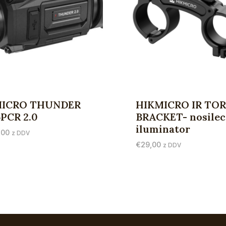
MICRO THUNDER
HIKMICRO IR TO
PCR 2.0
BRACKET- nosilec
iluminator
,00
z DDV
€
29,00
z DDV