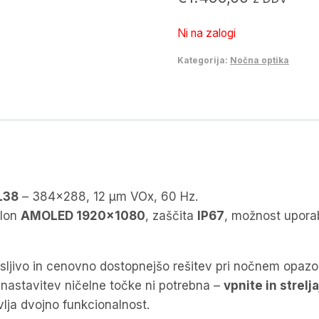
Ni na zalogi
Kategorija:
Nočna optika
L38
– 384×288, 12 μm VOx, 60 Hz.
slon
AMOLED 1920×1080
, zaščita
IP67
, možnost upora
esljivo in cenovno dostopnejšo rešitev pri nočnem opaz
nastavitev ničelne točke ni potrebna –
vpnite in strelja
vlja dvojno funkcionalnost.