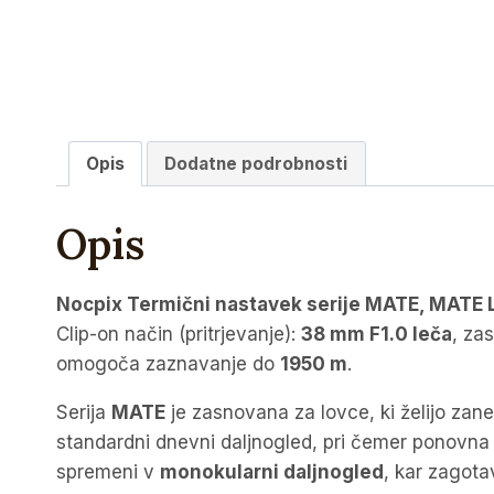
Opis
Dodatne podrobnosti
Opis
Nocpix Termični nastavek serije MATE, MATE 
Clip-on način (pritrjevanje):
38 mm F1.0 leča
, za
omogoča zaznavanje do
1950 m
.
Serija
MATE
je zasnovana za lovce, ki želijo zan
standardni dnevni daljnogled, pri čemer ponovna 
spremeni v
monokularni daljnogled
, kar zagota