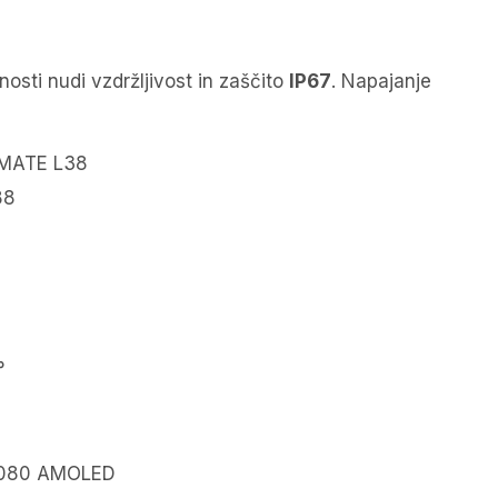
osti nudi vzdržljivost in zaščito
IP67
. Napajanje
MATE L38
88
°
1080 AMOLED