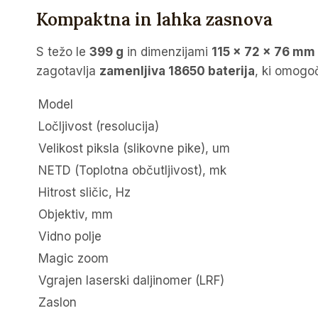
Kompaktna in lahka zasnova
S težo le
399 g
in dimenzijami
115 × 72 × 76 mm
zagotavlja
zamenljiva 18650 baterija
, ki omog
Model
Ločljivost (resolucija)
Velikost piksla (slikovne pike), um
NETD (Toplotna občutljivost), mk
Hitrost sličic, Hz
Objektiv, mm
Vidno polje
Magic zoom
Vgrajen laserski daljinomer (LRF)
Zaslon