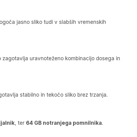
ogoča jasno sliko tudi v slabših vremenskih
o zagotavlja uravnoteženo kombinacijo dosega in
gotavlja stabilno in tekočo sliko brez trzanja.
ljalnik
, ter
64 GB notranjega pomnilnika
.