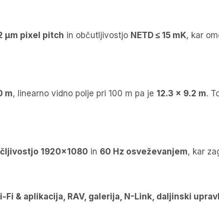
2 μm pixel pitch
in občutljivostjo
NETD ≤ 15 mK
, kar om
0 m
, linearno vidno polje pri 100 m pa je
12.3 × 9.2 m
. T
čljivostjo 1920×1080
in
60 Hz osveževanjem
, kar za
-Fi & aplikacija, RAV, galerija, N-Link, daljinski uprav