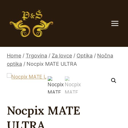
Skip
to
content
Home
/
Trgovina
/
Za lovce
/
Optika
/
Nočna
optika
/
Nocpix MATE ULTRA
Nocpix MATE
ULTRA