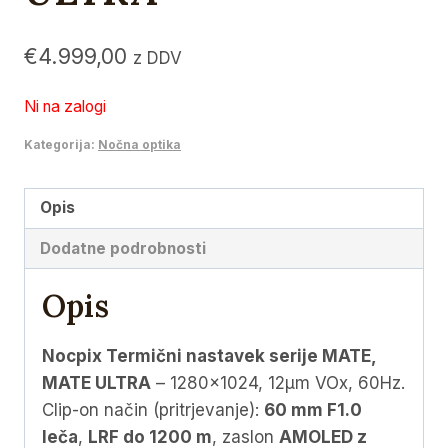
€
4.999,00
z DDV
Ni na zalogi
Kategorija:
Nočna optika
Opis
Dodatne podrobnosti
Opis
Nocpix Termični nastavek serije MATE,
MATE ULTRA
– 1280×1024, 12μm VOx, 60Hz.
Clip-on način (pritrjevanje):
60 mm F1.0
leča
,
LRF do 1200 m
, zaslon
AMOLED z