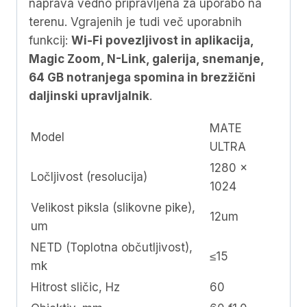
naprava vedno pripravljena za uporabo na
terenu. Vgrajenih je tudi več uporabnih
funkcij:
Wi-Fi povezljivost in aplikacija,
Magic Zoom, N-Link, galerija, snemanje,
64 GB notranjega spomina in brezžični
daljinski upravljalnik
.
MATE
Model
ULTRA
1280 x
Ločljivost (resolucija)
1024
Velikost piksla (slikovne pike),
12um
um
NETD (Toplotna občutljivost),
≤15
mk
Hitrost sličic, Hz
60