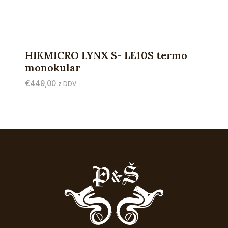
HIKMICRO LYNX S- LE10S termo
monokular
€
449,00
z DDV