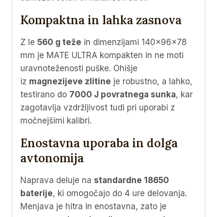
Kompaktna in lahka zasnova
Z le
560 g teže
in dimenzijami 140×96×78
mm je MATE ULTRA kompakten in ne moti
uravnoteženosti puške. Ohišje
iz
magnezijeve zlitine
je robustno, a lahko,
testirano do
7000 J povratnega sunka
, kar
zagotavlja vzdržljivost tudi pri uporabi z
močnejšimi kalibri.
Enostavna uporaba in dolga
avtonomija
Naprava deluje na
standardne 18650
baterije
, ki omogočajo do 4 ure delovanja.
Menjava je hitra in enostavna, zato je