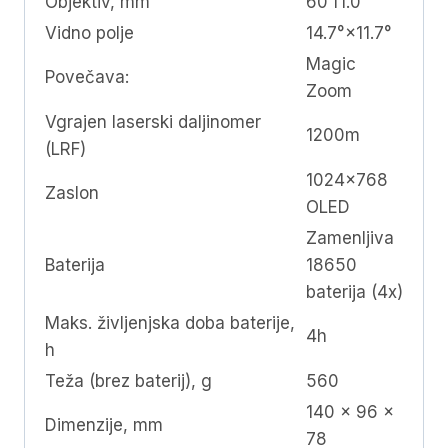
Objektiv, mm
60 f1.0
Vidno polje
14.7°×11.7°
Magic
Povečava:
Zoom
Vgrajen laserski daljinomer
1200m
(LRF)
1024×768
Zaslon
OLED
Zamenljiva
Baterija
18650
baterija (4x)
Maks. življenjska doba baterije,
4h
h
Teža (brez baterij), g
560
140 x 96 x
Dimenzije, mm
78