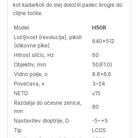
kot kadarkoli do slej določili padec krogle do
ciljne točke.
Model
H50R
Ločljivost (resolucija), piksli
640×512
(slikovne pike)
Hitrost sličic, Hz
60
Objektiv, mm
50(F1.0)
Vidno polje, o
8.8×6.6
Povečava, x
3~24
NETD
≤15
Razdalja do očesne zenice,
80
mm
Nastavitev dioptrije, D
-5~+5
Tip
LCOS