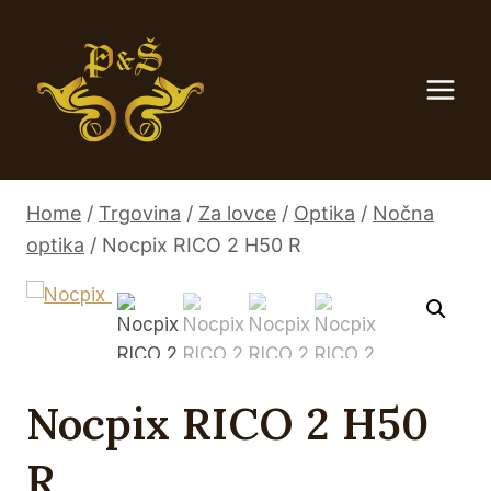
Skip
to
content
Home
/
Trgovina
/
Za lovce
/
Optika
/
Nočna
optika
/
Nocpix RICO 2 H50 R
Nocpix RICO 2 H50
R