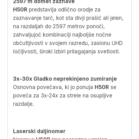
2597 m domet zaznave
H50R
predstavlja odlično orodje za
zaznavanje tarč, kot sta divji prašič ali jelen,
na razdaljah do 2597 metrov ponoči,
zahvaljujoč kombinaciji najboljše nočne
občutljivosti v svojem razredu, zaslonu UHD
ločljivosti, široki izbiri prilagajanja svetlosti.
3x-30x Gladko neprekinjeno zumiranje
Osnovna povečava, ki jo ponuja
H50R
se
poveča za 3x-24x za strele na osupljive
razdalje.
Laserski daljinomer