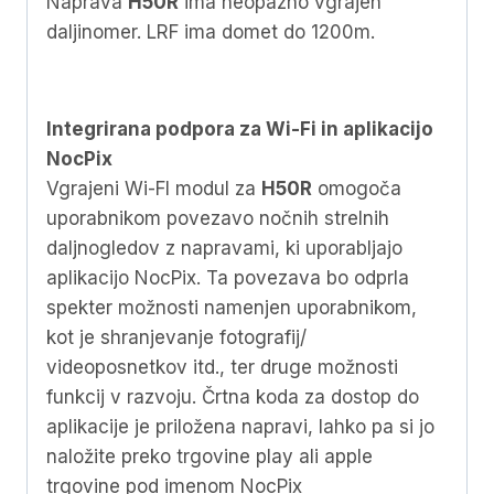
Naprava
H50R
ima neopazno vgrajen
daljinomer. LRF ima domet do 1200m.
Integrirana podpora za Wi-Fi in aplikacijo
NocPix
Vgrajeni Wi-FI modul za
H50R
omogoča
uporabnikom povezavo nočnih strelnih
daljnogledov z napravami, ki uporabljajo
aplikacijo NocPix. Ta povezava bo odprla
spekter možnosti namenjen uporabnikom,
kot je shranjevanje fotografij/
videoposnetkov itd., ter druge možnosti
funkcij v razvoju. Črtna koda za dostop do
aplikacije je priložena napravi, lahko pa si jo
naložite preko trgovine play ali apple
trgovine pod imenom NocPix