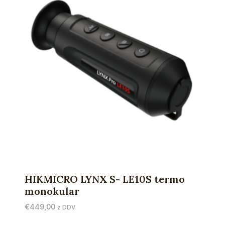
HIKMICRO LYNX S- LE10S termo
monokular
€
449,00
z DDV