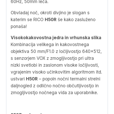
60Hz, 50mm leča.
Obvladaj noč, okroti divjino je slogan s
katerim se RICO
H50R
še kako zasluženo
ponaša!
Visokokakovostna jedra in vrhunska slika
Kombinacija velikega in kakovostnega
objektiva 50 mm/F1.0 z ločljivostjo 640×512,
s senzorjem VOX z zmogljivostjo pri ultra
nizki svetlobi in zaslonom visoke ločljivosti,
vgrajenim visoko učinkovitim algoritmom itd.
ustvari
H50R
– popoln nočni termalni strelni
daljnogled z odlično nočno občutljivostjo in
zmogljivostjo nočnega vida za uporabnike.