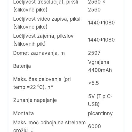
Ločljivost (resolucija), piksli
2560 x
(slikovne pike)
2560
Ločljivost video zapisa, piksli
1440*1080
(slikovne pike)
Ločljivost zajema, pikslov
1440*1080
(slikovnih pik)
Domet zaznavanja, m
2597
Vgrajena
Baterija
4400mAh
Maks. čas delovanja (pri
>5.5
temp.=22 ⁰C), h*
5V (Tip C-
Zunanje napajanje
USB)
Montaža
picantinny
Maks. moč odboja na strelnem
6000
orožju, J