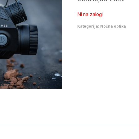
Ni na zalogi
Kategorija:
Nočna optika