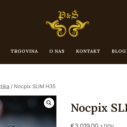
TRGOVINA
O NAS
KONTAKT
BLOG
tika
/
Nocpix SLIM H35
Nocpix S
€
3.019,00
z DDV