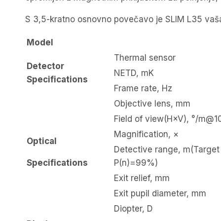
S 3,5-kratno osnovno povečavo je SLIM L35 vaša n
Model
Thermal sensor
Detector
NETD, mK
Specifications
Frame rate, Hz
Objective lens, mm
Field of view(H×V), °/m@
Magnification, ×
Optical
Detective range, m(Target
Specifications
P(n)=99%)
Exit relief, mm
Exit pupil diameter, mm
Diopter, D