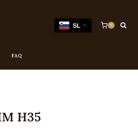
SL
0
FAQ
LIM H35