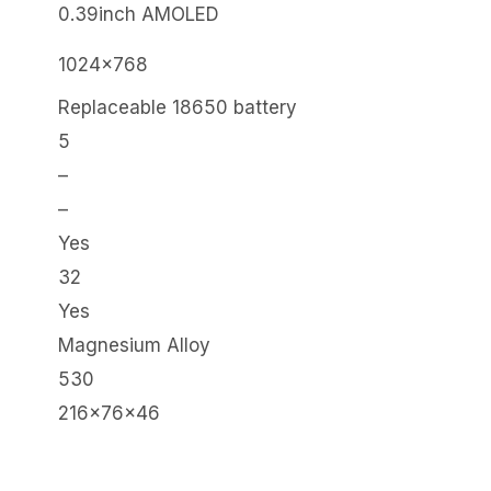
0.39inch AMOLED
1024×768
Replaceable 18650 battery
5
–
–
Yes
32
Yes
Magnesium Alloy
530
216x76x46