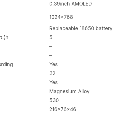
0.39inch AMOLED
1024×768
Replaceable 18650 battery
2℃)h
5
–
–
ording
Yes
32
Yes
Magnesium Alloy
530
216x76x46