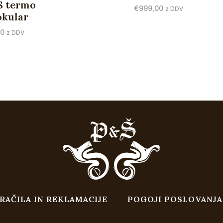
S termo
€
999,00
z DDV
kular
00
z DDV
RAČILA IN REKLAMACIJE
POGOJI POSLOVANJA