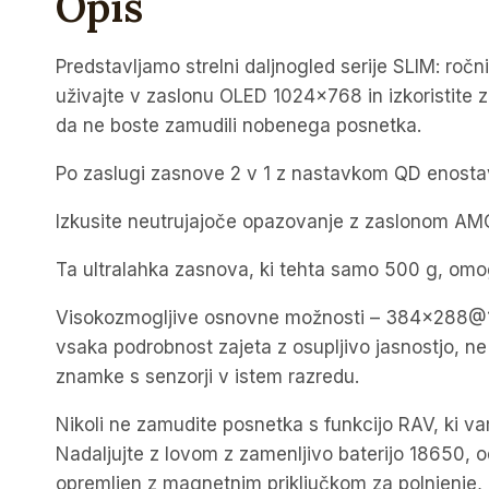
Opis
Predstavljamo strelni daljnogled serije SLIM: roč
uživajte v zaslonu OLED 1024×768 in izkoristite 
da ne boste zamudili nobenega posnetka.
Po zaslugi zasnove 2 v 1 z nastavkom QD enostavno
Izkusite neutrujajoče opazovanje z zaslonom A
Ta ultralahka zasnova, ki tehta samo 500 g, om
Visokozmogljive osnovne možnosti – 384×288@12μ
vsaka podrobnost zajeta z osupljivo jasnostjo, n
znamke s senzorji v istem razredu.
Nikoli ne zamudite posnetka s funkcijo RAV, ki va
Nadaljujte z lovom z zamenljivo baterijo 18650, od
opremljen z magnetnim priključkom za polnjenje,