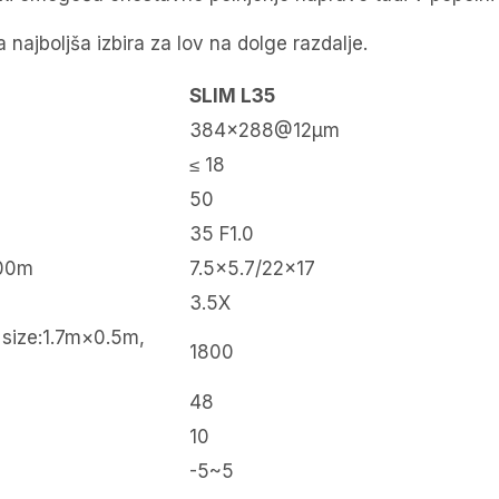
ajboljša izbira za lov na dolge razdalje.
SLIM L35
384×288@12μm
≤ 18
50
35 F1.0
100m
7.5×5.7/22×17
3.5X
 size:1.7m×0.5m,
1800
48
10
-5~5