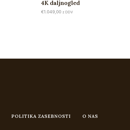
4K daljnogled
€
1.049,00
z DDV
POLITIKA ZASEBNOSTI
O NAS