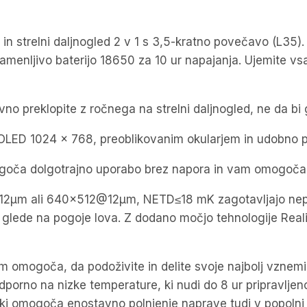
ni in strelni daljnogled 2 v 1 s 3,5-kratno povečavo (L35
zamenljivo baterijo 18650 za 10 ur napajanja. Ujemite v
 preklopite z ročnega na strelni daljnogled, ne da bi g
MOLED 1024 x 768, preoblikovanim okularjem in udobno
ogoča dolgotrajno uporabo brez napora in vam omogoča 
m ali 640×512@12μm, NETD≤18 mK zagotavljajo neprimer
e glede na pogoje lova. Z dodano močjo tehnologije Real
m omogoča, da podoživite in delite svoje najbolj vznemir
porno na nizke temperature, ki nudi do 8 ur pripravljeno
 ki omogoča enostavno polnjenje naprave tudi v popolni 