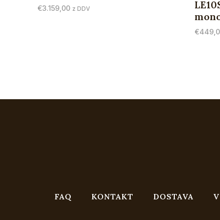
LE10
€
3.159,00
z DDV
mono
€
449,
FAQ
KONTAKT
DOSTAVA
V