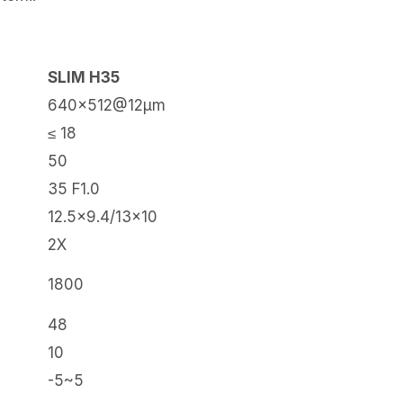
SLIM H35
640×512@12μm
≤ 18
50
35 F1.0
12.5×9.4/13×10
2X
1800
48
10
-5~5