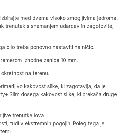
). Izbirajte med dvema visoko zmogljivima jedroma,
sak trenutek s snemanjem udarcev in zagotovite,
a bilo treba ponovno nastaviti na ničlo.
 premerom izhodne zenice 10 mm.
okretnost na terenu.
ljivo kakovost slike, ki zagotavlja, da je
ity+ Slim dosega kakovost slike, ki prekaša druge
ljive trenutke lova.
sti, tudi v ekstremnih pogojih. Poleg tega je
temi.