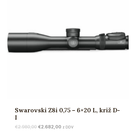
Swarovski Z8i 0,75 – 6×20 L, križ D-
I
Izvirna
Trenutna
€
2.980,00
€
2.682,00
z DDV
cena
cena