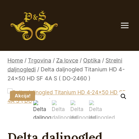
Skip
to
content
Home
/
Trgovina
/
Za lovce
/
Optika
/
Strelni
daljnogledi
/
Delta daljnogled Titanium HD 4-
24×50 HD SF 4A S ( DO-2460 )
Akcija!
Delta daljnogled