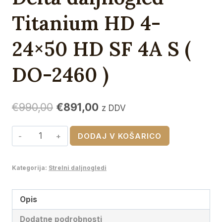
Titanium HD 4-
24×50 HD SF 4A S (
DO-2460 )
Izvirna
Trenutna
€
990,00
€
891,00
z DDV
cena
cena
Delta
DODAJ V KOŠARICO
je
je:
daljnogled
bila:
€891,00.
Titanium
Kategorija:
Strelni daljnogledi
€990,00.
HD
4-
24x50
Opis
HD
Dodatne podrobnosti