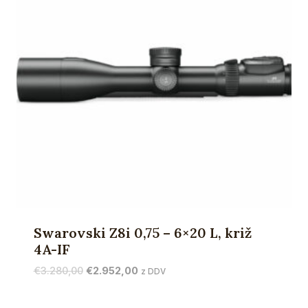
Swarovski Z8i 0,75 – 6×20 L, križ
4A-IF
Izvirna
Trenutna
€
3.280,00
€
2.952,00
z DDV
cena
cena
je
je: