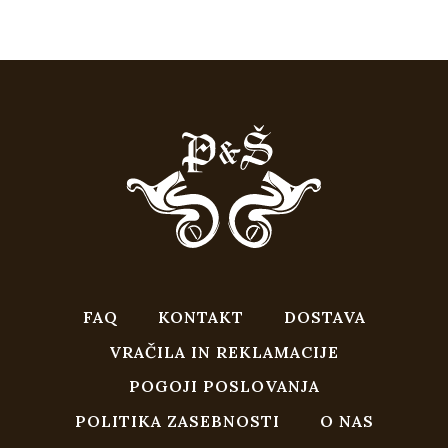
je
je:
bila:
€2.682,00.
€2.980,00.
FAQ
KONTAKT
DOSTAVA
VRAČILA IN REKLAMACIJE
POGOJI POSLOVANJA
POLITIKA ZASEBNOSTI
O NAS