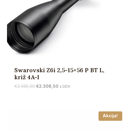
Swarovski Z6i 2,5-15×56 P BT L,
križ 4A-I
Izvirna
Trenutna
€
2.565,00
€
2.308,50
z DDV
cena
cena
je
je:
bila:
€2.308,50.
€2.565,00.
Akcija!