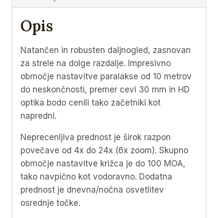
SF
4A
Opis
S
(
Natančen in robusten daljnogled, zasnovan
DO-
za strele na dolge razdalje. Impresivno
2460
območje nastavitve paralakse od 10 metrov
)
do neskončnosti, premer cevi 30 mm in HD
količina
optika bodo cenili tako začetniki kot
napredni.
Neprecenljiva prednost je širok razpon
povečave od 4x do 24x (6x zoom). Skupno
območje nastavitve križca je do 100 MOA,
tako navpično kot vodoravno. Dodatna
prednost je dnevna/nočna osvetlitev
osrednje točke.