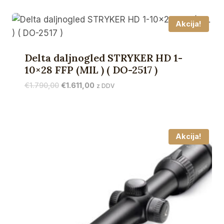
bila:
€2.952,00.
€3.280,00.
Akcija!
Delta daljnogled STRYKER HD 1-
10×28 FFP (MIL ) ( DO-2517 )
Izvirna
Trenutna
€
1.790,00
€
1.611,00
z DDV
cena
cena
je
je:
bila:
€1.611,00.
€1.790,00.
Akcija!