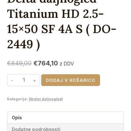
Titanium HD 2.5-
15×50 SF 4A S ( DO-
2449 )
Izvirna
Trenutna
€
849,00
€
764,10
z DDV
cena
cena
Delta
DODAJ V KOŠARICO
je
je:
daljnogled
bila:
€764,10.
Titanium
Kategorija:
Strelni daljnogledi
€849,00.
HD
2.5-
15x50
Opis
SF
Dodatne podrobnosti