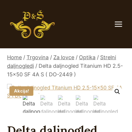
Skip
to
content
Home
/
Trgovina
/
Za lovce
/
Optika
/
Strelni
daljnogledi
/
Delta daljnogled Titanium HD 2.5-
15×50 SF 4A S ( DO-2449 )
Akcija!
Delta daljnogled