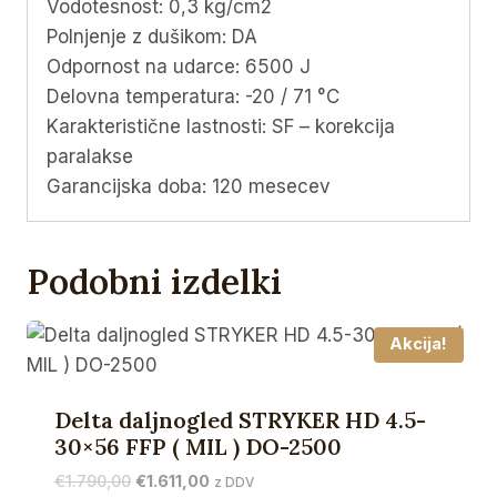
Vodotesnost: 0,3 kg/cm2
Polnjenje z dušikom: DA
Odpornost na udarce: 6500 J
Delovna temperatura: -20 / 71 °C
Karakteristične lastnosti: SF – korekcija
paralakse
Garancijska doba: 120 mesecev
Podobni izdelki
Akcija!
Delta daljnogled STRYKER HD 4.5-
30×56 FFP ( MIL ) DO-2500
Izvirna
Trenutna
€
1.790,00
€
1.611,00
z DDV