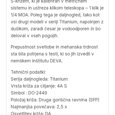
S-križem, ki je kalibriran v metričnem
sistemu in ustreza klikom teleskopa – 1 klik je
1/4 MOA. Poleg tega je daljnogled, tako kot
vsi drugi modeli v seriji Titanium, napolnjen z
dušikom, zaradi česar je vodoodporen in bo
deloval v vseh pogojih.
Prepustnost svetlobe in mehanska trdnost
sta bila potrjena s testi, ki so jih izvedli v
nemškem inštitutu DEVA.
Tehnični podatki:
Serija daljnogleda: Titanium
Vrsta križa za ciljanje: 4A S
Simbol : DO-2449
Položaj križa: Druga goriščna ravnina (SFP)
Najmanjša povečava: 2,5 x
Osvetlitev križa: DA