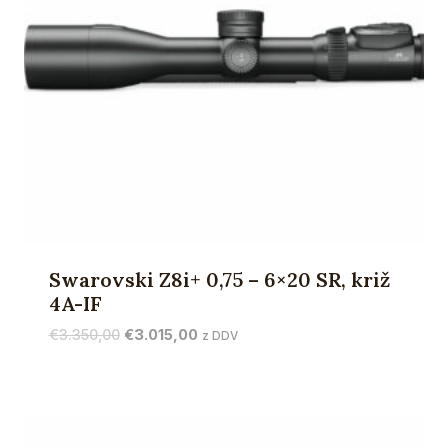
Swarovski Z8i+ 0,75 – 6×20 SR, križ
4A-IF
Izvirna
Trenutna
€
3.350,00
€
3.015,00
z DDV
cena
cena
je
je:
bila:
€3.015,00.
€3.350,00.