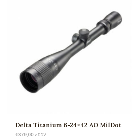
Delta Titanium 6-24×42 AO MilDot
€
379,00
z DDV