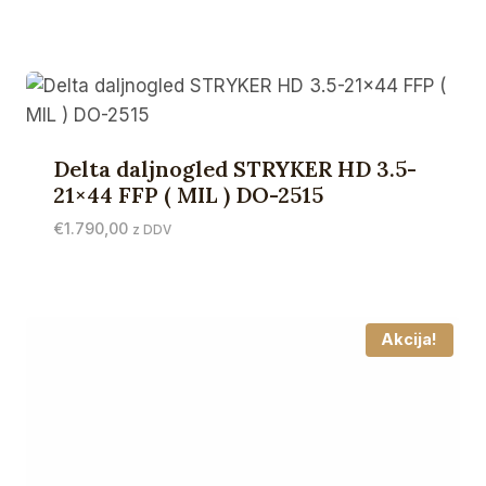
cena
cena
je
je:
bila:
€1.611,00.
€1.790,00.
Delta daljnogled STRYKER HD 3.5-
21×44 FFP ( MIL ) DO-2515
€
1.790,00
z DDV
Akcija!