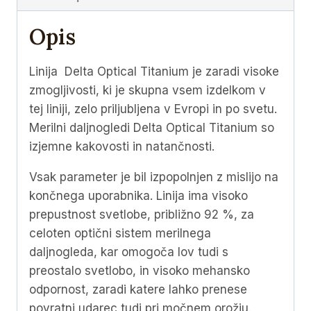
4A
S
Opis
(
DO-
Linija Delta Optical Titanium je zaradi visoke
2449
zmogljivosti, ki je skupna vsem izdelkom v
)
tej liniji, zelo priljubljena v Evropi in po svetu.
količina
Merilni daljnogledi Delta Optical Titanium so
izjemne kakovosti in natančnosti.
Vsak parameter je bil izpopolnjen z mislijo na
končnega uporabnika. Linija ima visoko
prepustnost svetlobe, približno 92 %, za
celoten optični sistem merilnega
daljnogleda, kar omogoča lov tudi s
preostalo svetlobo, in visoko mehansko
odpornost, zaradi katere lahko prenese
povratni udarec tudi pri močnem orožju.